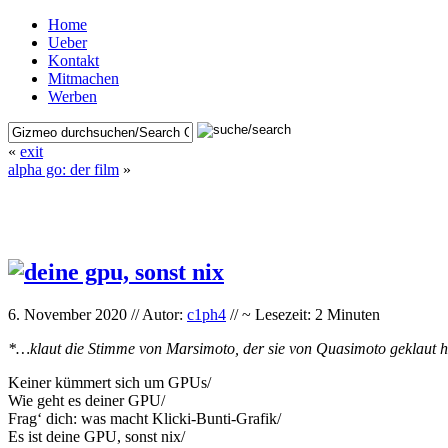
Home
Ueber
Kontakt
Mitmachen
Werben
«
exit
alpha go: der film
»
6. November 2020 // Autor:
c1ph4
// ~ Lesezeit: 2 Minuten
*…klaut die Stimme von Marsimoto, der sie von Quasimoto geklaut hat
Keiner kümmert sich um GPUs/
Wie geht es deiner GPU/
Frag‘ dich: was macht Klicki-Bunti-Grafik/
Es ist deine GPU, sonst nix/