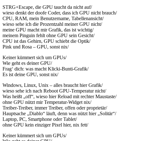
STRG+Escape, die GPU taucht da nicht auf/
wieso denkt der doofe Coder, dass ich GPU nicht brauch/
CPU, RAM, mein Benutzername, Tabellenansicht/
wieso sehe ich die Prozentzahl meiner GPU nicht/
meine GPU macht mir Grafik, das ist wichtig/
meinem Pinguin fehlt ohne GPU sein Gesicht/
CPU ist das Gehirn, GPU schiebt die Optik/
Pink und Rosa – GPU, sonst nix/
Keiner kümmert sich um GPUs/
Wie geht es deiner GPU/
Frag‘ dich: was macht Klicki-Bunti-Grafik/
Es ist deine GPU, sonst nix/
Windows, Linux, Unix – alles braucht hier Grafik/
wieso sehe ich nach Reboot GPU-Temperatur nicht/
Was heißt „off“, wieso hier Reload mit rechter Maustaste/
ohne GPU nützt mir Temperatur-Widget nix/
Treiber-Treiber, immer Treiber, offen oder proprietär/
Hauptsache „Diablo“ läuft, denn was nützt hier „Solitär“/
Laptop, PC, Smartphone oder Tablet/
ohne GPU kein einziger Pixel hier, nix fett/
Keiner kümmert sich um GPUs/