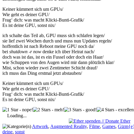
Keiner kümmert sich um GPUs/
Wie geht es deiner GPU/
Frag‘ dich: was macht Klicki-Bunti-Grafik/
Es ist deine GPU, sonst nix/
ich schalte das Teil ab, GPU muss sich schlafen legen/
sie lief zwei Wochen durch und muss nun Updates regeln/
hoffentlich ist nach Reboot meine GPU noch da/
bei
shutdown -r now
denke ich über Heirat nach/
doch was ist das, ist es ein Fussel oder doch ein Haar/
wie Schuppen von den Augen wird mir dann plötzlich klar/
Mist, schon wieder zwei Zentimeter Schicht drauf/
ich muss das Ding erstmal jetzt abstauben/
Keiner kümmert sich um GPUs/
Wie geht es deiner GPU/
Frag‘ dich: was macht Klicki-Bunti-Grafik/
Es ist deine GPU, sonst nix/
Loading...
Artwork
,
Augmented Reality
,
Filme
,
Games
,
Gizm{e
deine
,
sonst