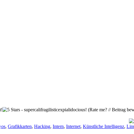
(Rate me? // Beitrag bew
}os
,
Grafikkarten
,
Hacking
,
Intern
,
Internet
,
Künstliche Intelligenz
,
Lin