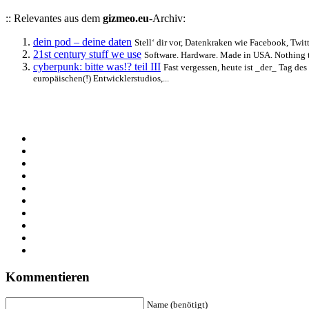
:: Relevantes aus dem
gizmeo.eu
-Archiv:
dein pod – deine daten
Stell‘ dir vor, Datenkraken wie Facebook, Twit
21st century stuff we use
Software. Hardware. Made in USA. Nothing the
cyberpunk: bitte was!? teil III
Fast vergessen, heute ist _der_ Tag de
europäischen(!) Entwicklerstudios,...
Kommentieren
Name (benötigt)