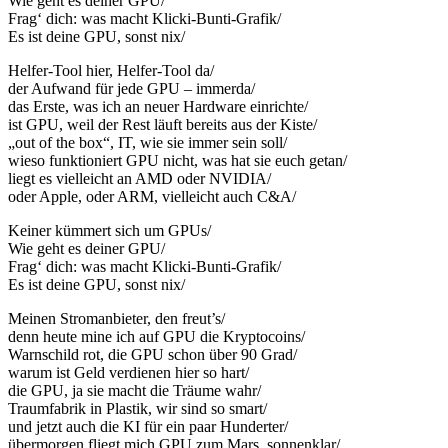
Wie geht es deiner GPU/
Frag‘ dich: was macht Klicki-Bunti-Grafik/
Es ist deine GPU, sonst nix/
Helfer-Tool hier, Helfer-Tool da/
der Aufwand für jede GPU – immerda/
das Erste, was ich an neuer Hardware einrichte/
ist GPU, weil der Rest läuft bereits aus der Kiste/
„out of the box“, IT, wie sie immer sein soll/
wieso funktioniert GPU nicht, was hat sie euch getan/
liegt es vielleicht an AMD oder NVIDIA/
oder Apple, oder ARM, vielleicht auch C&A/
Keiner kümmert sich um GPUs/
Wie geht es deiner GPU/
Frag‘ dich: was macht Klicki-Bunti-Grafik/
Es ist deine GPU, sonst nix/
Meinen Stromanbieter, den freut’s/
denn heute mine ich auf GPU die Kryptocoins/
Warnschild rot, die GPU schon über 90 Grad/
warum ist Geld verdienen hier so hart/
die GPU, ja sie macht die Träume wahr/
Traumfabrik in Plastik, wir sind so smart/
und jetzt auch die KI für ein paar Hunderter/
übermorgen fliegt mich GPU zum Mars, sonnenklar/