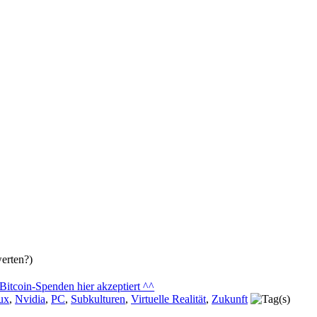
erten?)
ux
,
Nvidia
,
PC
,
Subkulturen
,
Virtuelle Realität
,
Zukunft