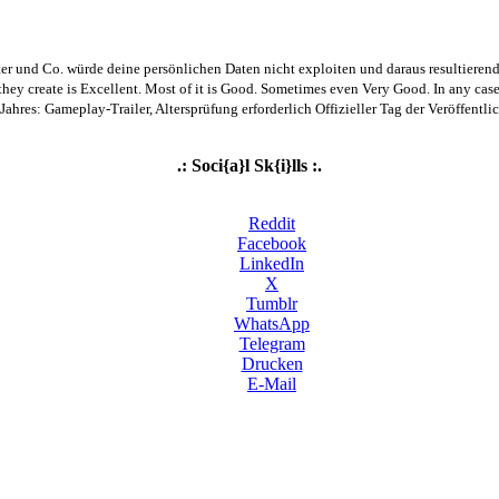
ter und Co. würde deine persönlichen Daten nicht exploiten und daraus resultierend
y create is Excellent. Most of it is Good. Sometimes even Very Good. In any case, 
s Jahres: Gameplay-Trailer, Altersprüfung erforderlich Offizieller Tag der Veröffe
.: Soci{a}l Sk{i}lls :.
Reddit
Facebook
LinkedIn
X
Tumblr
WhatsApp
Telegram
Drucken
E-Mail