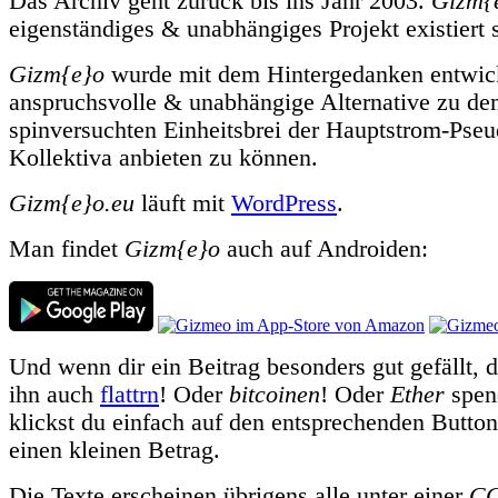
Das Archiv geht zurück bis ins Jahr 2003.
Gizm{
eigenständiges & unabhängiges Projekt existiert s
Gizm{e}o
wurde mit dem Hintergedanken entwick
anspruchsvolle & unabhängige Alternative zu de
spinversuchten Einheitsbrei der Hauptstrom-Pseud
Kollektiva anbieten zu können.
Gizm{e}o.eu
läuft mit
WordPress
.
Man findet
Gizm{e}o
auch auf Androiden:
Und wenn dir ein Beitrag besonders gut gefällt, 
ihn auch
flattrn
! Oder
bitcoinen
! Oder
Ether
spen
klickst du einfach auf den entsprechenden Butto
einen kleinen Betrag.
Die Texte erscheinen übrigens alle unter einer
CC