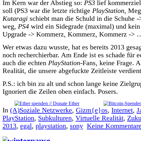
Im Kern war der Abstieg so:
PS3
lief kommerziell
soll (PS3 war die letzte richtige
PlayStation
, Meg
Kutaragi
schiebt man die Schuld in die Schuhe 
weg,
PS4
wird ein Sidegrade (maximal) und kein
Upgrade -> Kommerz, Kommerz, Kommerz -> …
Wer etwas dazu wusste, hat es bereits 2013 gesag
noch recherchierbar. Am Ende ist es schade für 
auch die echten
PlayStation
-Fans, keine Frage. A
Realität, die unsere abgefuckte Zeitleiste verdient
P.S.: ich bin zu alt und schon lange keine Zielgr
Ignoriert die Zeilen oben einfach. Posers.
In
(A)Soziale Netzwerke
,
Gizm{e}os
,
Internet
,
J
PlayStation
,
Subkulturen
,
Virtuelle Realität
,
Zuku
2013
,
egal
,
playstation
,
sony
Keine Kommentare