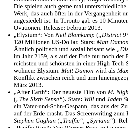
Die spielen auch gerne mal unterschiedliche
Werk, das auch öfter in der Vergangenheit u
angesiedelt ist. In Toronto gab es 10 Minute
Ovationen. Release: Februar 2013.
„Elysium“: Von
Neil Blomkamp
(
„District 9
120 Millionen US-Dollar. Stars:
Matt Damon,
Ähnlich politisch und sozial brisant wie
„Dis
im Jahr 2159, als auf der Erde nur noch der 
reichsten und schönsten in einer High-Tech-
wohnen: Elysium.
Matt Damon
wird als
Ma
Konflikt zwischen reich und arm hineingezo
März 2013.
„After Earth“: Der neueste Film von
M. Nig
(
„The Sixth Sense“
). Stars:
Will
und
Jaden S
ein Vater-und-Sohn-Gespann, das aus der Z
auf der Erde crasht. Das Screenwriting zum
Stephen Gaghan
(
„Traffic“, „Syriana“
). Re
„Pacific Rim“: Von
Warner Bros.
mit einem 