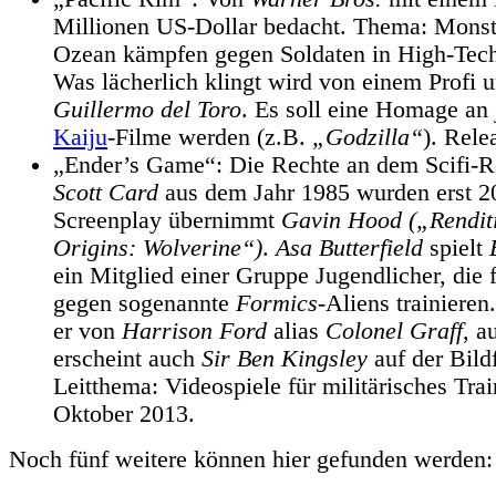
Millionen US-Dollar bedacht. Thema: Mons
Ozean kämpfen gegen Soldaten in High-Te
Was lächerlich klingt wird von einem Profi 
Guillermo del Toro
. Es soll eine Homage an
Kaiju
-Filme werden (z.B.
„Godzilla“
). Rele
„Ender’s Game“: Die Rechte an dem Scifi
Scott Card
aus dem Jahr 1985 wurden erst 2
Screenplay übernimmt
Gavin Hood („Rendit
Origins: Wolverine“)
.
Asa Butterfield
spielt
ein Mitglied einer Gruppe Jugendlicher, die
gegen sogenannte
Formics
-Aliens trainieren
er von
Harrison Ford
alias
Colonel Graff
, a
erscheint auch
Sir Ben Kingsley
auf der Bild
Leitthema: Videospiele für militärisches Trai
Oktober 2013.
Noch fünf weitere können hier gefunden werden: