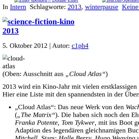
In
Intern
Schlagworte:
2013
,
winterpause
Keine
5. Oktober 2012 | Autor:
c1ph4
(Oben: Ausschnitt aus
„Cloud Atlas“
)
2013 wird ein Kino-Jahr mit vielen erstklassigen
Hier eine Liste mit den spannendsten in der Über
„Cloud Atlas“: Das neue Werk von den
Wac
(
„The Matrix“
). Die haben sich noch den 
Franka Potente
,
Tom Tykwer
, mit ins Boot g
Adaption des legendären gleichnamigen Bu
Mitchell
. Stars:
Halle Berry, Hugo Weaving