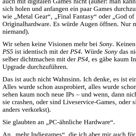
auch mit digitalen Games nicht (außer: man kan
sich holen und anfangen ein paar Games durchzus
wie „Metal Gear“, „Final Fantasy“ oder „God of
Originalhardware. Es würde Augen öffnen. Nur m
niemand).
Wir sehen keine Visionen mehr bei
Sony
. Keinen
PS5
ist identisch mit der
PS4
. Würde
Sony
das ni
selber dichtmachen mit der
PS4
, es gäbe kaum In
Upgrade durchzuführen.
Das ist auch nicht Wahnsinn. Ich denke, es ist ein
Alles wurde schon ausprobiert, alles wurde scho
sehen kaum noch neue IPs – und wenn, dann nic
sie crashen, oder sind Liveservice-Games, oder s
anders verkorkst).
Sie glaubten an „PC-ähnliche Hardware“.
An „mehr Indiegames“, die ich aber mir auch für