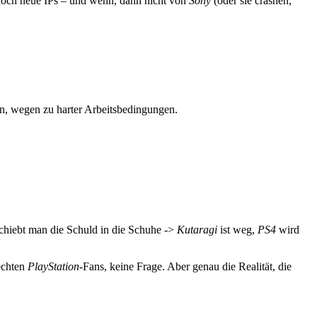
m noch neue IPs – und wenn, dann nicht von
Sony
(oder sie crashen,
en, wegen zu harter Arbeitsbedingungen.
chiebt man die Schuld in die Schuhe ->
Kutaragi
ist weg,
PS4
wird
 echten
PlayStation
-Fans, keine Frage. Aber genau die Realität, die