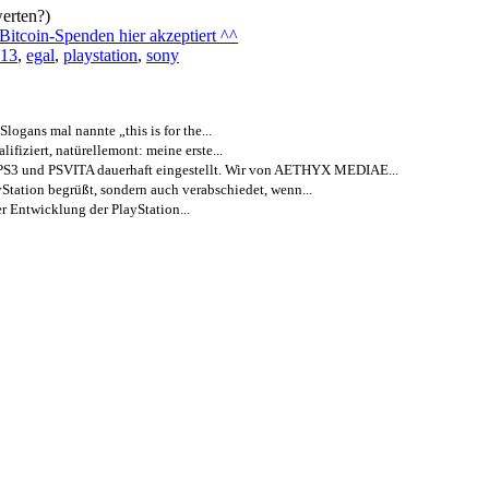
erten?)
13
,
egal
,
playstation
,
sony
ogans mal nannte „this is for the...
fiziert, natürellemont: meine erste...
PS3 und PSVITA dauerhaft eingestellt. Wir von AETHYX MEDIAE...
Station begrüßt, sondern auch verabschiedet, wenn...
er Entwicklung der PlayStation...