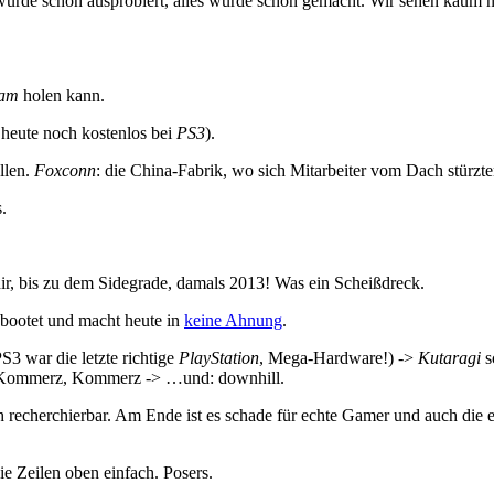
les wurde schon ausprobiert, alles wurde schon gemacht. Wir sehen kau
eam
holen kann.
 heute noch kostenlos bei
PS3
).
llen.
Foxconn
: die China-Fabrik, wo sich Mitarbeiter vom Dach stürzt
.
ir, bis zu dem Sidegrade, damals 2013! Was ein Scheißdreck.
ebootet und macht heute in
keine Ahnung
.
PS3 war die letzte richtige
PlayStation
, Mega-Hardware!) ->
Kutaragi
s
, Kommerz, Kommerz -> …und: downhill.
ch recherchierbar. Am Ende ist es schade für echte Gamer und auch die
die Zeilen oben einfach. Posers.