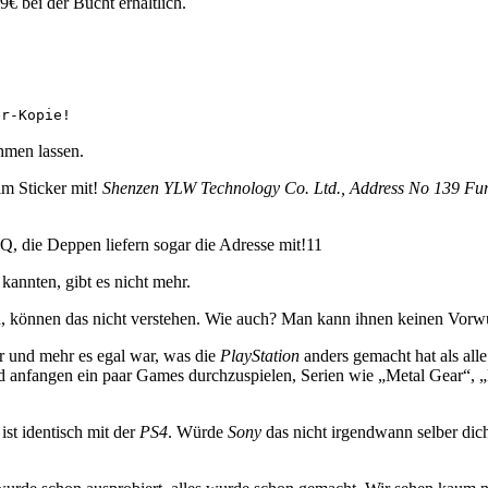
9€ bei der Bucht erhältlich.
er-Kopie!
hmen lassen.
 im Sticker mit!
Shenzen YLW Technology Co. Ltd., Address No 139 Furu
Q, die Deppen liefern sogar die Adresse mit!11
 kannten, gibt es nicht mehr.
d, können das nicht verstehen. Wie auch? Man kann ihnen keinen Vorwu
hr und mehr es egal war, was die
PlayStation
anders gemacht hat als alle
d anfangen ein paar Games durchzuspielen, Serien wie „Metal Gear“, 
ist identisch mit der
PS4
. Würde
Sony
das nicht irgendwann selber di