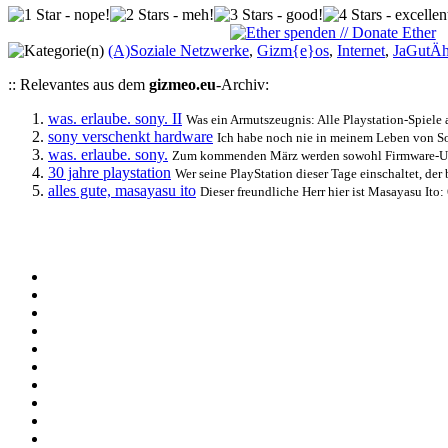
(A)Soziale Netzwerke
,
Gizm{e}os
,
Internet
,
JaGutÄh
:: Relevantes aus dem
gizmeo.eu
-Archiv:
was. erlaube. sony. II
Was ein Armutszeugnis: Alle Playstation-Spiele 
sony verschenkt hardware
Ich habe noch nie in meinem Leben von Sony
was. erlaube. sony.
Zum kommenden März werden sowohl Firmware-Upda
30 jahre playstation
Wer seine PlayStation dieser Tage einschaltet, de
alles gute, masayasu ito
Dieser freundliche Herr hier ist Masayasu Ito: