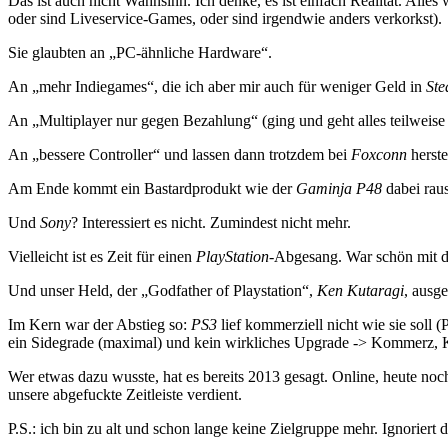
Das ist auch nicht Wahnsinn. Ich denke, es ist einfach Realität. Al
oder sind Liveservice-Games, oder sind irgendwie anders verkorkst).
Sie glaubten an „PC-ähnliche Hardware“.
An „mehr Indiegames“, die ich aber mir auch für weniger Geld in
St
An „Multiplayer nur gegen Bezahlung“ (ging und geht alles teilweise
An „bessere Controller“ und lassen dann trotzdem bei
Foxconn
herste
Am Ende kommt ein Bastardprodukt wie der
Gaminja P48
dabei raus
Und
Sony
? Interessiert es nicht. Zumindest nicht mehr.
Vielleicht ist es Zeit für einen
PlayStation
-Abgesang. War schön mit d
Und unser Held, der „Godfather of Playstation“,
Ken Kutaragi
, ausg
Im Kern war der Abstieg so:
PS3
lief kommerziell nicht wie sie soll (
ein Sidegrade (maximal) und kein wirkliches Upgrade -> Kommerz
Wer etwas dazu wusste, hat es bereits 2013 gesagt. Online, heute no
unsere abgefuckte Zeitleiste verdient.
P.S.: ich bin zu alt und schon lange keine Zielgruppe mehr. Ignoriert 