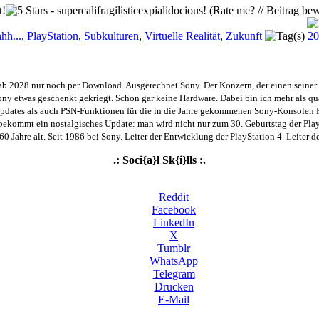
(Rate me? // Beitrag bew
hh...
,
PlayStation
,
Subkulturen
,
Virtuelle Realität
,
Zukunft
20
ab 2028 nur noch per Download. Ausgerechnet Sony. Der Konzern, der einen seiner Sl
 etwas geschenkt gekriegt. Schon gar keine Hardware. Dabei bin ich mehr als quali
tes als auch PSN-Funktionen für die in die Jahre gekommenen Sony-Konsolen 
r bekommt ein nostalgisches Update: man wird nicht nur zum 30. Geburtstag der Play
 60 Jahre alt. Seit 1986 bei Sony. Leiter der Entwicklung der PlayStation 4. Leiter d
.: Soci{a}l Sk{i}lls :.
Reddit
Facebook
LinkedIn
X
Tumblr
WhatsApp
Telegram
Drucken
E-Mail