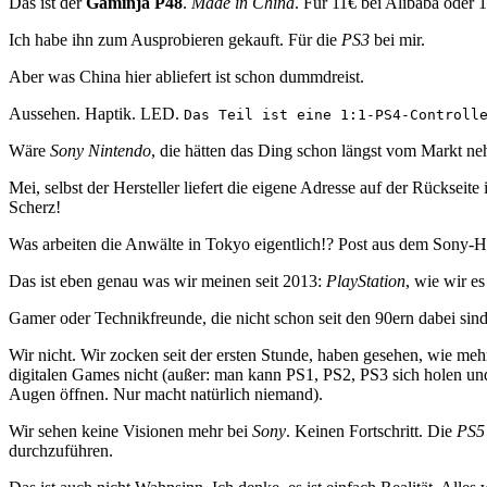
Das ist der
Gaminja P48
.
Made in China
. Für 11€ bei Alibaba oder 1
Ich habe ihn zum Ausprobieren gekauft. Für die
PS3
bei mir.
Aber was China hier abliefert ist schon dummdreist.
Aussehen. Haptik. LED.
Das Teil ist eine 1:1-PS4-Controll
Wäre
Sony Nintendo
, die hätten das Ding schon längst vom Markt ne
Mei, selbst der Hersteller liefert die eigene Adresse auf der Rückseite
Scherz!
Was arbeiten die Anwälte in Tokyo eigentlich!? Post aus dem Sony-H
Das ist eben genau was wir meinen seit 2013:
PlayStation
, wie wir es
Gamer oder Technikfreunde, die nicht schon seit den 90ern dabei sin
Wir nicht. Wir zocken seit der ersten Stunde, haben gesehen, wie me
digitalen Games nicht (außer: man kann PS1, PS2, PS3 sich holen un
Augen öffnen. Nur macht natürlich niemand).
Wir sehen keine Visionen mehr bei
Sony
. Keinen Fortschritt. Die
PS5
durchzuführen.