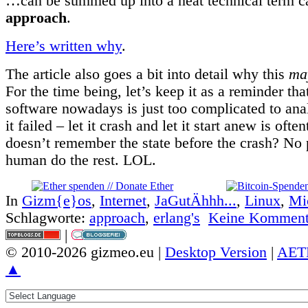
…can be summed up into a neat technical term c
approach
.
Here’s written why
.
The article also goes a bit into detail why this
ma
For the time being, let’s keep it as a reminder tha
software nowadays is just too complicated to an
it failed – let it crash and let it start anew is often
doesn’t remember the state before the crash? No 
human do the rest. LOL.
In
Gizm{e}os
,
Internet
,
JaGutÄhhh...
,
Linux
,
Mi
Schlagworte:
approach
,
erlang's
Keine Komment
|
© 2010-2026 gizmeo.eu |
Desktop Version
|
AET
▲