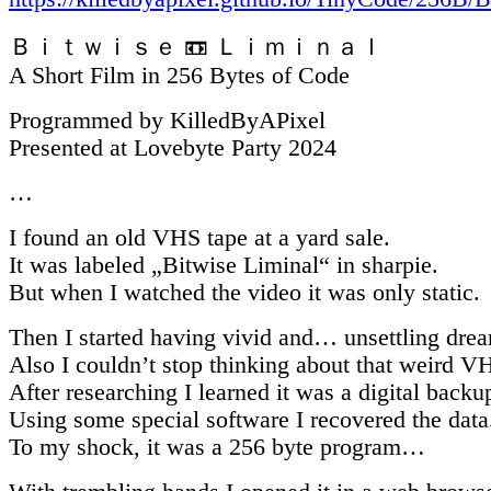
Ｂｉｔｗｉｓｅ 📼 Ｌｉｍｉｎａｌ
A Short Film in 256 Bytes of Code
Programmed by KilledByAPixel
Presented at Lovebyte Party 2024
…
I found an old VHS tape at a yard sale.
It was labeled „Bitwise Liminal“ in sharpie.
But when I watched the video it was only static.
Then I started having vivid and… unsettling dre
Also I couldn’t stop thinking about that weird V
After researching I learned it was a digital backu
Using some special software I recovered the data
To my shock, it was a 256 byte program…