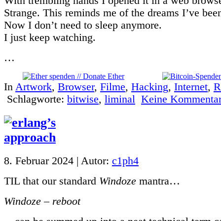
With trembling hands I opened it in a web browse
Strange. This reminds me of the dreams I’ve bee
Now I don’t need to sleep anymore.
I just keep watching.
…
In
Artwork
,
Browser
,
Filme
,
Hacking
,
Internet
,
R
Schlagworte:
bitwise
,
liminal
Keine Kommentar
8. Februar 2024 | Autor:
c1ph4
TIL that our standard
Windoze
mantra…
Windoze – reboot