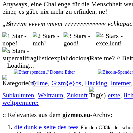
Anyways, eine Challenge für die Menschheit we
einer, es gäbe nix mehr zu erfinden, ne!
„Bhvvvm vvvvm vmvm vvvvvvvvvvvvvv vchkapac
(Rate me? // Bei
Loading...
Filme
,
Gizm{e}os
,
Hacking
,
Internet
Subkulturen
,
Weltraum
,
Zukunft
erste
,
lic
weltpremiere:
:: Relevantes aus dem
gizmeo.eu
-Archiv:
die dunkle seite des tees
Für den G33k, der schon