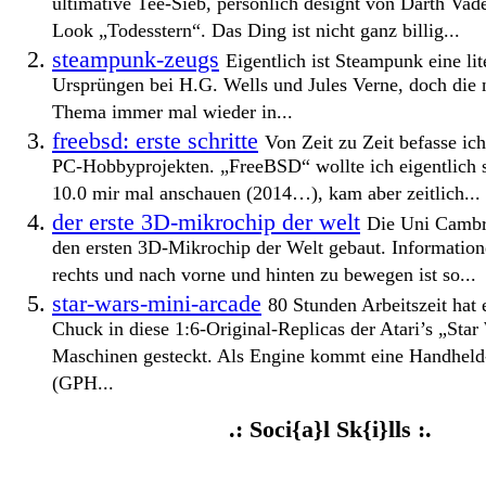
ultimative Tee-Sieb, persönlich designt von Darth Vad
Look „Todesstern“. Das Ding ist nicht ganz billig...
steampunk-zeugs
Eigentlich ist Steampunk eine li
Ursprüngen bei H.G. Wells und Jules Verne, doch die n
Thema immer mal wieder in...
freebsd: erste schritte
Von Zeit zu Zeit befasse ic
PC-Hobbyprojekten. „FreeBSD“ wollte ich eigentlich s
10.0 mir mal anschauen (2014…), kam aber zeitlich...
der erste 3D-mikrochip der welt
Die Uni Cambri
den ersten 3D-Mikrochip der Welt gebaut. Information
rechts und nach vorne und hinten zu bewegen ist so...
star-wars-mini-arcade
80 Stunden Arbeitszeit hat
Chuck in diese 1:6-Original-Replicas der Atari’s „Sta
Maschinen gesteckt. Als Engine kommt eine Handhel
(GPH...
.: Soci{a}l Sk{i}lls :.