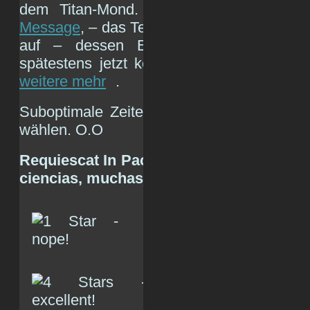
dem Titan-Mond. Und natürlich
die bek
Message
, – das Teleskop taucht hier im si
auf – dessen Entschlüsselung durch A
spätestens jetzt keinerlei Sinn mehr ma
weitere mehr
.
Suboptimale Zeiten, wenn selbst Teleskop
wählen. O.O
Requiescat In Pace Arecibo y, en nombre
ciencias, muchas, muchas gracias!