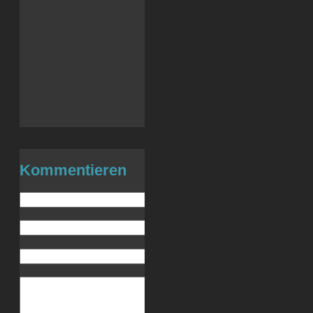
LinkedIn
X
Tumblr
WhatsApp
Telegram
Drucken
E-Mail
Kommentieren
Name (benötigt)
E-Mail (wird nicht veröffentlicht) (be
Website