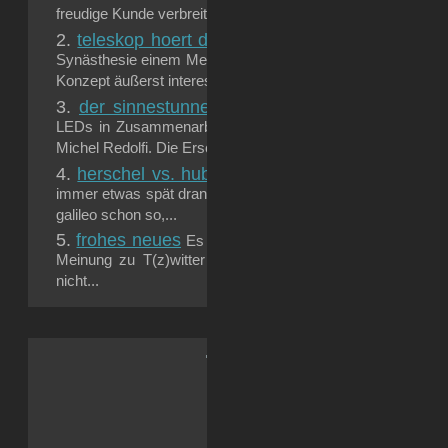
freudige Kunde verbreitet, dass die Sonde Philae...
teleskop hoert das gesehene
Ich bin mir immer 
Synästhesie einem Menschen Vor- oder Nachteile bringt. Gen
Konzept äußerst interessant, Farben z.B. hören zu...
der sinnestunnel
… von Miguel Chevalier: Natürlic
LEDs in Zusammenarbeit mit den Franzosen von trafik 
Michel Redolfi. Die Erscheinungsbilder kennt man eigentlich.
herschel vs. hubble
egal was europa macht im welt
immer etwas spät dran mit seinen projekten, verglichen mit
galileo schon so,...
frohes neues
Es gibt noch eine Sache, die ich in 201
Meinung zu T(z)witter sollte ja inzwischen bekannt sein
nicht...
.: Soci{a}l Sk{i}lls :.
Reddit
Facebook