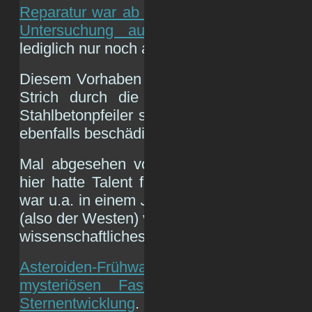
Reparatur war ab dem 19. November durch
Untersuchung ausgeschlossen
, das Tel
lediglich nur noch abgebaut werden.
Diesem Vorhaben hat das Teleskop gestern
Strich durch die Rechnung gemacht. Al
Stahlbetonpfeiler sind verloren, weitere 
ebenfalls beschädigt, verletzt wurde zum G
Mal abgesehen von dem Imageschaden (
hier hatte Talent für Blockbuster-Selbstv
war u.a. in einem
James Bond
und
Akte X
(also der Westen) verloren hier gestern ein
wissenschaftliches Instrument:
Asteroiden-Frühwarnerkennung
.
Erfo
mysteriösen Fast Radio Bursts
.
Kal
Sternentwicklung
. Eis auf dem Merkur, M