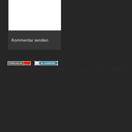
|
© 2010-2026 gizmeo.eu |
Desktop Version
|
AETHYX MEDIAE
|