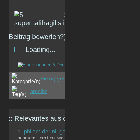
(R
Beitrag bewerten?)
Loading...
Gizm{e}os
,
Internet
,
Photo
,
Retro
,
Weltra
arecibo
:: Relevantes aus dem
gizmeo.eu
-Archiv:
philae: der nil gab sein ok?
Eigentlich kann man e
nehmen: Inmitten weltweiter Krisenzeiten hatte man g