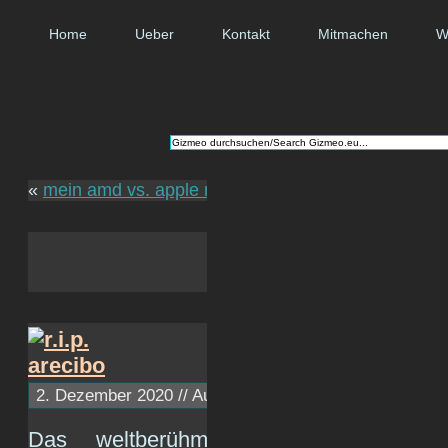
Home
Ueber
Kontakt
Mitmachen
W
«
mein amd vs. apple m1
weltpremiere: das er
2. Dezember 2020 // Autor:
c1ph4
// ~ Lesezeit: 1 Minu
Das weltberühmte
Arecibo-Weltraumte