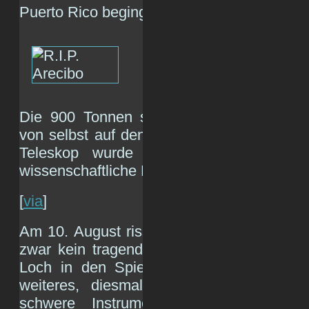
Puerto Rico beging gestern Suizid:
Die 900 Tonnen schwere Instrumentenplat
von selbst auf den 305 Meter breiten Hau
Teleskop wurde lediglich 57 Jahre a
wissenschaftliche Mitarbeiter stehen nun v
[
via
]
Am 10. August riss ein acht Zentimeter dic
zwar kein tragendes, doch es riss ein 30
Loch in den Spiegel. Am 6. November r
weiteres, diesmal ein tragendes, an 
schwere Instrumentenplattform befesti