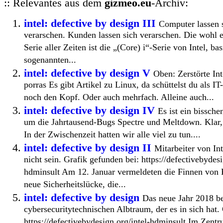
:: Relevantes aus dem
gizmeo.eu
-Archiv:
intel: defective by design III
Computer lassen s
verarschen. Kunden lassen sich verarschen. Die wohl 
Serie aller Zeiten ist die „(Core) i“-Serie von Intel, ba
sogenannten...
intel: defective by design V
Oben: Zerstörte 
porras Es gibt Artikel zu Linux, da schüttelst du als I
noch den Kopf. Oder auch mehrfach. Alleine auch...
intel: defective by design IV
Es ist ein bissch
um die Jahrtausend-Bugs Spectre und Meltdown. Klar,
In der Zwischenzeit hatten wir alle viel zu tun....
intel: defective by design II
Mitarbeiter von Int
nicht sein. Grafik gefunden bei: https://defectivebydesi
hdminsult Am 12. Januar vermeldeten die Finnen von F
neue Sicherheitslücke, die...
intel: defective by design
Das neue Jahr 2018 b
cybersecuritytechnischen Albtraum, der es in sich hat.
https://defectivebydesign.org/intel-hdminsult Im Zent