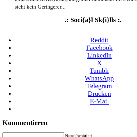
steht kein Geringerer...
.: Soci{a}l Sk{i}lls :.
Reddit
Facebook
LinkedIn
X
Tumblr
WhatsApp
Telegram
Drucken
E-Mail
Kommentieren
Name (benötigt)