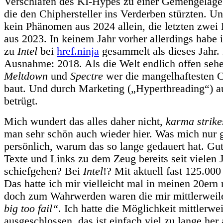
Verschlafen des KI-Hypes zu einer Gemengelage 
die den Chiphersteller ins Verderben stürzten. U
kein Phänomen aus 2024 allein, die letzten zwei
aus 2023. In keinem Jahr vorher allerdings habe 
zu
Intel
bei
href.ninja
gesammelt als dieses Jahr.
Ausnahme: 2018. Als die Welt endlich offen seh
Meltdown
und
Spectre
wer die mangelhaftesten 
baut. Und durch Marketing („Hyperthreading“) a
betrügt.
Mich wundert das alles daher nicht,
karma strike
man sehr schön auch wieder hier. Was mich nur 
persönlich, warum das so lange gedauert hat. Gu
Texte und Links zu dem Zeug bereits seit vielen 
schiefgehen? Bei
Intel
!? Mit aktuell fast 125.000
Das hatte ich mir vielleicht mal in meinen 20ern
doch zum Wahrwerden waren die mir mittlerweil
big too fail“
. Ich hatte die Möglichkeit mittlerwei
ausgeschlossen, das ist einfach viel zu lange her 