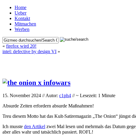
Home
Ueber
Kontakt
Mitmachen
Werben
«
firefox wird 20!
intel: defective by design VI
»
15. November 2024 // Autor:
c1ph4
// ~ Lesezeit: 1 Minute
Absurde Zeiten erfordern absurde Maßnahmen!
Treu diesem Motto hat das Kult-Satiremagazin „The Onion“ jüngst d
Ich musste
den Artikel
zwei Mal lesen und mehrmals das Datum gegench
aber alles wahr und tatsächlich passiert. ROFL!