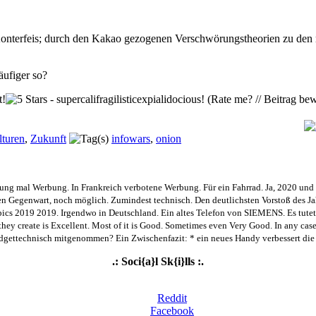
onterfeis; durch den Kakao gezogenen Verschwörungstheorien zu den mit
äufiger so?
(Rate me? // Beitrag bew
turen
,
Zukunft
infowars
,
onion
ng mal Werbung. In Frankreich verbotene Werbung. Für ein Fahrrad. Ja, 2020 und Eu
ten Gegenwart, noch möglich. Zumindest technisch. Den deutlichsten Vorstoß des Jah
019 2019. Irgendwo in Deutschland. Ein altes Telefon von SIEMENS. Es tutet. 
y create is Excellent. Most of it is Good. Sometimes even Very Good. In any case, 
gettechnisch mitgenommen? Ein Zwischenfazit: * ein neues Handy verbessert die Ges
.: Soci{a}l Sk{i}lls :.
Reddit
Facebook