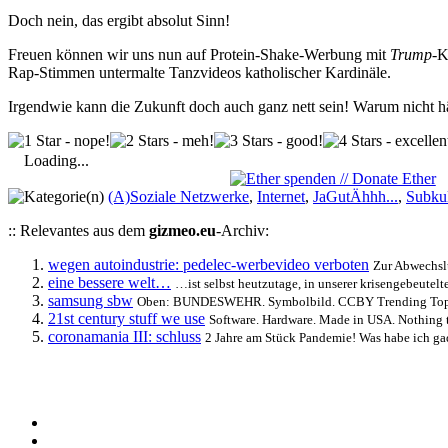
Doch nein, das ergibt absolut Sinn!
Freuen können wir uns nun auf Protein-Shake-Werbung mit
Trump
-K
Rap-Stimmen untermalte Tanzvideos katholischer Kardinäle.
Irgendwie kann die Zukunft doch auch ganz nett sein! Warum nicht h
Loading...
(A)Soziale Netzwerke
,
Internet
,
JaGutÄhhh...
,
Subkul
:: Relevantes aus dem
gizmeo.eu
-Archiv:
wegen autoindustrie: pedelec-werbevideo verboten
Zur Abwechslu
eine bessere welt…
…ist selbst heutzutage, in unserer krisengebeutel
samsung sbw
Oben: BUNDESWEHR. Symbolbild. CCBY Trending Topics 2
21st century stuff we use
Software. Hardware. Made in USA. Nothing the
coronamania III: schluss
2 Jahre am Stück Pandemie! Was habe ich gad