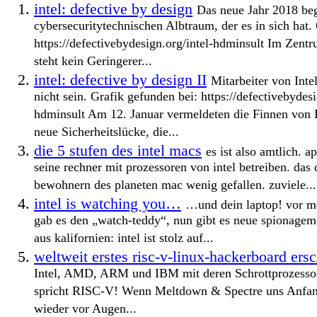
intel: defective by design
Das neue Jahr 2018 be
cybersecuritytechnischen Albtraum, der es in sich hat.
https://defectivebydesign.org/intel-hdminsult Im Zent
steht kein Geringerer...
intel: defective by design II
Mitarbeiter von Inte
nicht sein. Grafik gefunden bei: https://defectivebydesi
hdminsult Am 12. Januar vermeldeten die Finnen von F
neue Sicherheitslücke, die...
die 5 stufen des intel macs
es ist also amtlich. a
seine rechner mit prozessoren von intel betreiben. das 
bewohnern des planeten mac wenig gefallen. zuviele...
intel is watching you…
…und dein laptop! vor me
gab es den „watch-teddy“, nun gibt es neue spionagem
aus kalifornien: intel ist stolz auf...
weltweit erstes risc-v-linux-hackerboard ersc
Intel, AMD, ARM und IBM mit deren Schrottprozessor
spricht RISC-V! Wenn Meltdown & Spectre uns Anfang
wieder vor Augen...