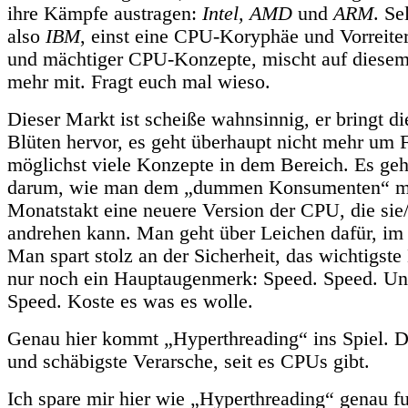
ihre Kämpfe austragen:
Intel, AMD
und
ARM
. Se
also
IBM
, einst eine CPU-Koryphäe und Vorreiter
und mächtiger CPU-Konzepte, mischt auf diesem
mehr mit. Fragt euch mal wieso.
Dieser Markt ist scheiße wahnsinnig, er bringt di
Blüten hervor, es geht überhaupt nicht mehr um F
möglichst viele Konzepte in dem Bereich. Es geh
darum, wie man dem „dummen Konsumenten“ mö
Monatstakt eine neuere Version der CPU, die sie/e
andrehen kann. Man geht über Leichen dafür, im
Man spart stolz an der Sicherheit, das wichtigste 
nur noch ein Hauptaugenmerk: Speed. Speed. U
Speed. Koste es was es wolle.
Genau hier kommt „Hyperthreading“ ins Spiel. Di
und schäbigste Verarsche, seit es CPUs gibt.
Ich spare mir hier wie „Hyperthreading“ genau fu