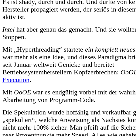
Es ist shady, durch und durch. Und dürfte von 
Hersteller propagiert werden, der seriös in diese
aktiv ist.
Intel
hat aber genau das gemacht. Und sie wollten
Stoppen.
Mit „Hyperthreading“ startete
ein komplett neue
war mehr als eine Idee, und dieses Paradigma b
seit Januar weltweit Genicke und bereitet
Betriebssystemherstellern Kopfzerbrechen:
OoO
Execution
.
Mit
OoOE
war es endgültig vorbei mit der wahr
Abarbeitung von Programm-Code.
Die Spekulation wurde hoffähig und verkaufbar 
„spekuliert“, welche Anweisung als Nächstes kom
nicht mehr 100% sicher. Man pfeift auf die Sicher
paar Prozentpunkte mehr Speed. Alles wie gehabt