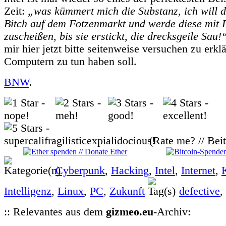
Zeit:
„was kümmert mich die Substanz, ich will di
Bitch auf dem Fotzenmarkt und werde diese mit 
zuscheißen, bis sie erstickt, die drecksgeile Sau!
mir hier jetzt bitte seitenweise versuchen zu erkl
Computern zu tun haben soll.
BNW
.
(Rate me? // Bei
Cyberpunk
,
Hacking
,
Intel
,
Internet
,
Intelligenz
,
Linux
,
PC
,
Zukunft
defective
,
:: Relevantes aus dem
gizmeo.eu
-Archiv: