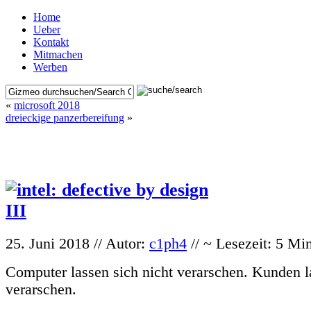
Home
Ueber
Kontakt
Mitmachen
Werben
«
microsoft 2018
dreieckige panzerbereifung
»
25. Juni 2018 // Autor:
c1ph4
// ~ Lesezeit: 5 Mi
Computer lassen sich nicht verarschen. Kunden l
verarschen.