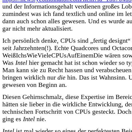
und der Informationsgehalt verdienen großes Lob, 
zumindest was ich fand textlich und online im let
dann auch schon alles gewesen. Und es wurde a
gar nicht mehr aktualisiert.
Ich persönlich denke, CPUs sind „fertig designt“
seit Jahrzehnten(!). Echte Quadcores und Octaco
WeißIchsWieVieleCPUsAufEinemDie wären sow
Was
Intel
hier gemacht hat ist schon wieder so ty
Man kann sie zu Recht hassen und verabscheuen
bringen wirklich nur
die
hin. Das ist Wahnsinn. 
gewesen von Beginn an.
Diesen Gehirnschmalz, diese Expertise im Berei
hätten sie lieber in die wirkliche Entwicklung, d
technischen Fortschritt von CPUs gesteckt. Doc
ging es
Intel
nie.
Intel
ist mal wieder so eines der perfektesten Beis