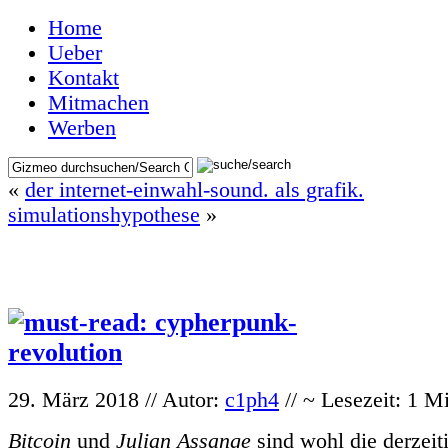
Home
Ueber
Kontakt
Mitmachen
Werben
«
der internet-einwahl-sound. als grafik.
simulationshypothese
»
29. März 2018 // Autor:
c1ph4
// ~ Lesezeit: 1 M
Bitcoin
und
Julian Assange
sind wohl die derzeit