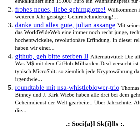
einkalkuliert sind 15.000 Euro ein Wahnsinnspreis für e
frohes neues, liebe gehirnglotze!
Willkommen i
weiteren Jahr geistiger Gehirnbehinderung!...
danke und alles gute, julian assange
Mit seinen
das WorldWideWeb eine immer noch recht junge, tech
hochentwickelte, revolutionäre Erfindung. In dieser rel
haben wir einer...
github, geh bitte sterben II
Alternativtitel: Die a
Was M$ mit dem GitHub-Milliarden-Deal versucht ist 
typisch Micro$hit: so ziemlich jede Kryptowährung da
irgendwie...
roundtable mit nsa-whistleblower-trio
Thomas 
Binney und J. Kirk Wiebe haben alle drei bei dem geh
Geheimdienst der Welt gearbeitet. Über Jahrzehnte. Als
die...
.: Soci{a}l Sk{i}lls :.