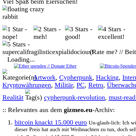
Viel Spaß beim Eiersuchen!
(Rate me? // Bei
Loading...
Artwork
,
Cypherpunk
,
Hacking
,
Inter
Kryptowährungen
,
Militär
,
PC
,
Retro
,
Überwach
Realität
cypherpunk-revolution
,
must-read
:: Relevantes aus dem
gizmeo.eu
-Archiv:
bitcoin knackt 15.000 euro
Un-glaub-lich: Ich w
dieser Preis hat auch mit Weihnachten zu tun, doch sel