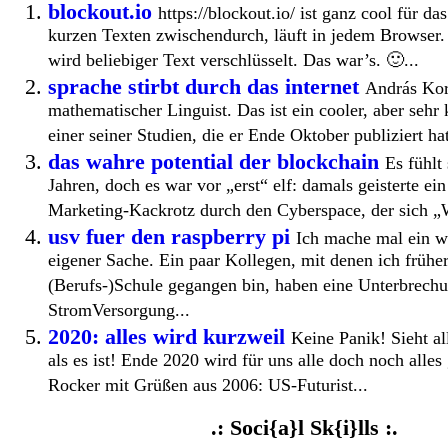
blockout.io
https://blockout.io/ ist ganz cool für d
kurzen Texten zwischendurch, läuft in jedem Browser
wird beliebiger Text verschlüsselt. Das war’s. 🙂...
sprache stirbt durch das internet
András Kor
mathematischer Linguist. Das ist ein cooler, aber sehr
einer seiner Studien, die er Ende Oktober publiziert hat
das wahre potential der blockchain
Es fühlt
Jahren, doch es war vor „erst“ elf: damals geisterte ein
Marketing-Kackrotz durch den Cyberspace, der sich „
usv fuer den raspberry pi
Ich mache mal ein 
eigener Sache. Ein paar Kollegen, mit denen ich früher
(Berufs-)Schule gegangen bin, haben eine Unterbrechu
StromVersorgung...
2020: alles wird kurzweil
Keine Panik! Sieht al
als es ist! Ende 2020 wird für uns alle doch noch alles
Rocker mit Grüßen aus 2006: US-Futurist...
.: Soci{a}l Sk{i}lls :.