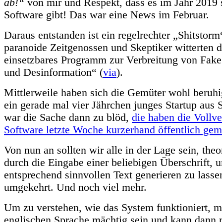
ab!“
von mir und Respekt, dass es im Jahr 2019 
Software gibt! Das war eine News im Februar.
Daraus entstanden ist ein regelrechter „Shitstor
paranoide Zeitgenossen und Skeptiker witterten da
einsetzbares Programm zur Verbreitung von Fa
und Desinformation“ (
via
).
Mittlerweile haben sich die Gemüter wohl beruh
ein gerade mal vier Jährchen junges Startup aus 
war die Sache dann zu blöd,
die haben die Vollve
Software letzte Woche kurzerhand öffentlich gem
Von nun an sollten wir alle in der Lage sein, theo
durch die Eingabe einer beliebigen Überschrift, 
entsprechend sinnvollen Text generieren zu lasse
umgekehrt. Und noch viel mehr.
Um zu verstehen, wie das System funktioniert, 
englischen Sprache mächtig sein und kann dann m