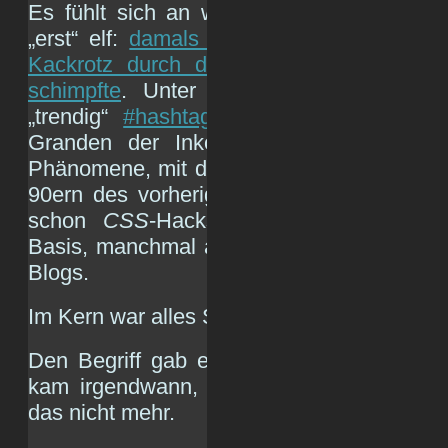
Es fühlt sich an wie vor 100 Jahren, do
„erst“ elf:
damals geisterte ein fürchterlic
Kackrotz durch den Cyberspace, der si
schimpfte
. Unter diesem Schlüsselwort 
„trendig“
#hashtag
heißen) sammelten di
Granden der Inkompetenz & Inkontine
Phänomene, mit denen sie nicht gerechnet
90ern des vorherigen Jahrhunderts. Dazu
schon
CSS
-Hacks gehören, Webseiten 
Basis, manchmal auch
MySpace/Faceboo
Blogs.
Im Kern war alles Schwachsinn.
Den Begriff gab es eine ganze Weile, s
kam irgendwann, doch richtig Fahrt auf
das nicht mehr.