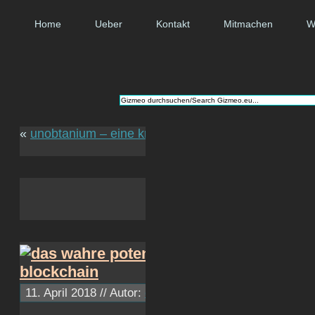
Home
Ueber
Kontakt
Mitmachen
W
«
unobtanium – eine kryptogeld-erfolgsgeschichte
steckd
11. April 2018 // Autor:
c1ph4
// ~ Lesezeit: 2 Minuten