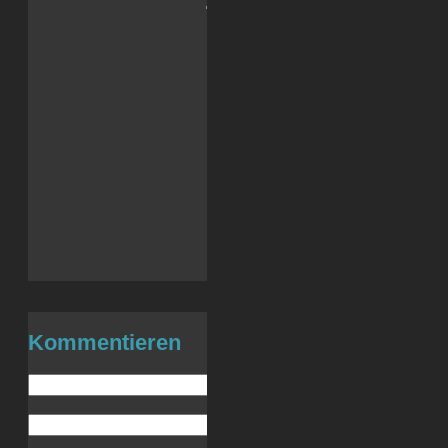
.: Soci{a}l Sk{i}lls :.
Reddit
Facebook
LinkedIn
X
Tumblr
WhatsApp
Telegram
Drucken
E-Mail
Kommentieren
Name (benötigt)
E-Mail (wird nicht veröffentlicht) (be