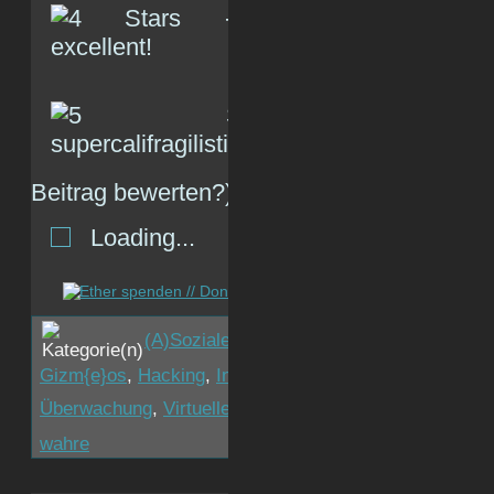
(R
Beitrag bewerten?)
Loading...
(A)Soziale Netzwerke
,
Apple
,
Browser
,
Cy
Gizm{e}os
,
Hacking
,
Internet
,
Kryptowährungen
,
Künstl
Überwachung
,
Virtuelle Realität
,
Zukunft
block
wahre