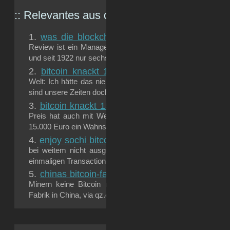
:: Relevantes aus dem
gizmeo.eu
-Archiv:
was die blockchain fuer banken bedeutet
Da
Review ist ein Manager-Magazin, das zu 100% der Univers
und seit 1922 nur sechs Mal pro Jahr erscheint. Ein aktueller
bitcoin knackt 10.000 euro
Ritterschlag für di
Welt: Ich hätte das nie für möglich gehalten, dass so etwa
sind unsere Zeiten doch unsicherer, als ich...
bitcoin knackt 15.000 euro
Un-glaub-lich: Ich wür
Preis hat auch mit Weihnachten zu tun, doch selbst das mi
15.000 Euro ein Wahnsinnspreis für eine einzige...
enjoy sochi bitcoins!
Man sieht hier ganz gut, dass
bei weitem nicht ausgereift ist: Hier fand, offensichtlich, 
einmaligen Transaction-ID statt: Es...
chinas bitcoin-fabriken
Der Grund, warum wir heu
Minern keine Bitcoin mehr abgreifen können: (Nachtschic
Fabrik in China, via qz.com) QUARTZ hat eine schöne...