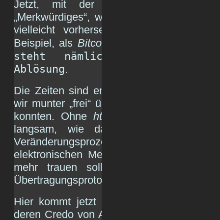
Jetzt, mit der
Blockchain
, passiert
„Merkwürdiges“, was zwar seit dem
NSA
vielleicht vorhersehbar war, jedoch n
d
Beispiel, als
Bitcoin
an den Start ging:
steht nämlich technologisc
Ablösung
.
Die Zeiten sind endgültig vorbei, seit Ja
wir munter „frei“ über
http
Webseiten in di
konnten. Ohne
https
läuft nichts mehr. E
langsam, wie das eben so ist mit t
Veränderungsprozessen, durch, dass wir
elektronischen Medien nicht mehr trauen 
mehr trauen sollten. Nicht nur in B
Übertragungsprotokoll aus den 90ern.
Hier kommt jetzt die
Blockchain
-Technolo
deren Credo von Anfang an lautete:
„trau