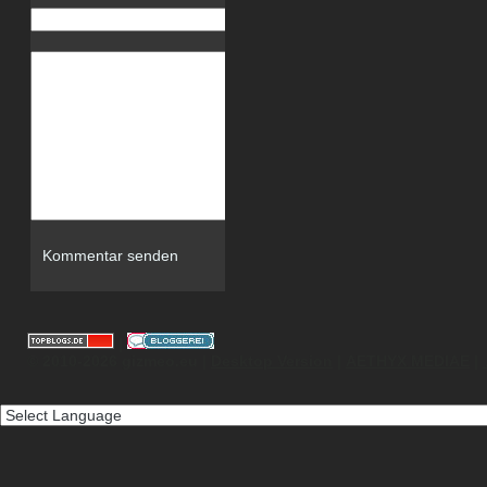
Website
|
© 2010-2026 gizmeo.eu |
Desktop Version
|
AETHYX MEDIAE
|