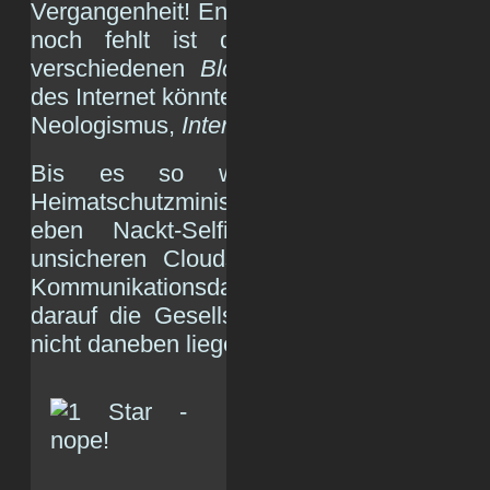
Vergangenheit! End-lich! Danke,
Blockchai
noch fehlt ist die Interkonnektivität
verschiedenen
Blockchain
-Systemen. Aus
des Internet könnte, müsste ja faktisch, ein
Neologismus,
Interblockchain
, entstehen.
Bis es so weit ist lassen wi
Heimatschutzministerium,
Apple
und
Mar
eben Nackt-Selfies von Minderjähri
unsicheren Clouds speichern und unse
Kommunikationsdaten mitsniffen. Schließ
darauf die Gesellschaft längst geeinigt, 
nicht daneben liegen.