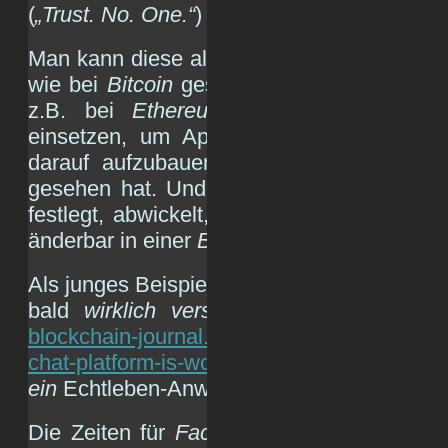
(
„Trust. No. One.“
)
Man kann diese als Zahlungsmitteltechnolo
wie bei
Bitcoin
geschehen. Man kann sie 
z.B. bei
Ethereum
oder
NEO
als „Bet
einsetzen, um Apps (hießen früher mal
darauf aufzubauen, die die Menschheit 
gesehen hat. Und alles, was man darauf 
festlegt, abwickelt, etc., wird verschlüsse
änderbar in einer
Blockchain
abgelegt.
Als junges Beispiel nehme ich hier mal schn
bald
wirklich verschlüsselt
chatten dürf
blockchain-journal.com/2018/04/04/line-japa
chat-platform-is-working-with-blockchain/
. I
ein
Echtleben-Anwendungsbeispiel.
Die Zeiten für
Facebook, WhatsApp, Insta