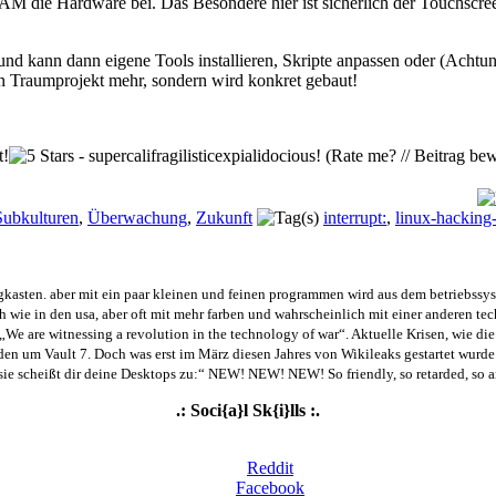
ie Hardware bei. Das Besondere hier ist sicherlich der Touchscreen 
und kann dann eigene Tools installieren, Skripte anpassen oder (Achtu
kein Traumprojekt mehr, sondern wird konkret gebaut!
(Rate me? // Beitrag bew
Subkulturen
,
Überwachung
,
Zukunft
interrupt:
,
linux-hacking
ugkasten. aber mit ein paar kleinen und feinen programmen wird aus dem betriebssyst
 wie in den usa, aber oft mit mehr farben und wahrscheinlich mit einer anderen techn
„We are witnessing a revolution in the technology of war“. Aktuelle Krisen, wie di
orden um Vault 7. Doch was erst im März diesen Jahres von Wikileaks gestartet wurde
ie scheißt dir deine Desktops zu:“ NEW! NEW! NEW! So friendly, so retarded, so
.: Soci{a}l Sk{i}lls :.
Reddit
Facebook