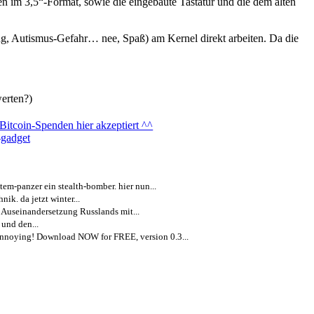
im 3,5“-Format, sowie die eingebaute Tastatur und die dem alten
ng, Autismus-Gefahr… nee, Spaß) am Kernel direkt arbeiten. Da die
erten?)
-gadget
em-panzer ein stealth-bomber. hier nun...
ik. da jetzt winter...
e Auseinandersetzung Russlands mit...
 und den...
 annoying! Download NOW for FREE, version 0.3...