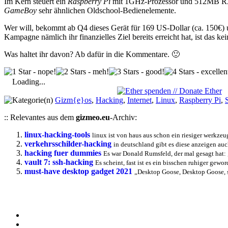
Im Kern steuert ein
Raspberry Pi
mit 1GHz-Prozessor und 512MB RAM d
GameBoy
sehr ähnlichen Oldschool-Bedienelemente.
Wer will, bekommt ab Q4 dieses Gerät für 169 US-Dollar (ca. 150€) 
Kampagne nämlich ihr finanzielles Ziel bereits erreicht hat, ist das 
Was haltet ihr davon? Ab dafür in die Kommentare. 🙂
Loading...
Gizm{e}os
,
Hacking
,
Internet
,
Linux
,
Raspberry Pi
,
:: Relevantes aus dem
gizmeo.eu
-Archiv:
linux-hacking-tools
linux ist von haus aus schon ein riesiger werkze
verkehrsschilder-hacking
in deutschland gibt es diese anzeigen auch
hacking fuer dummies
Es war Donald Rumsfeld, der mal gesagt hat: 
vault 7: ssh-hacking
Es scheint, fast ist es ein bisschen ruhiger gew
must-have desktop gadget 2021
„Desktop Goose, Desktop Goose, s