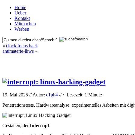
Home
Ueber
Kontakt
Mitmachen
Werben
«
clock.focus.hack
antimaterie-lkws
»
19. Mai 2025 // Autor:
c1ph4
// ~ Lesezeit: 1 Minute
Penetrationstests, Hardwareanalyse, experimentelles Arbeiten mit di
Gestatten, der
Interrupt
!