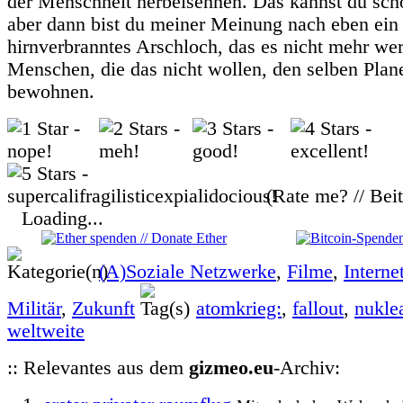
der Menschheit herbeisehnen. Das kannst du sc
aber dann bist du meiner Meinung nach eben ein 
hirnverbranntes Arschloch, das es nicht mehr wert
Menschen, die das nicht wollen, den selben Plan
bewohnen.
(Rate me? // Bei
Loading...
(A)Soziale Netzwerke
,
Filme
,
Interne
Militär
,
Zukunft
atomkrieg:
,
fallout
,
nukle
weltweite
:: Relevantes aus dem
gizmeo.eu
-Archiv: