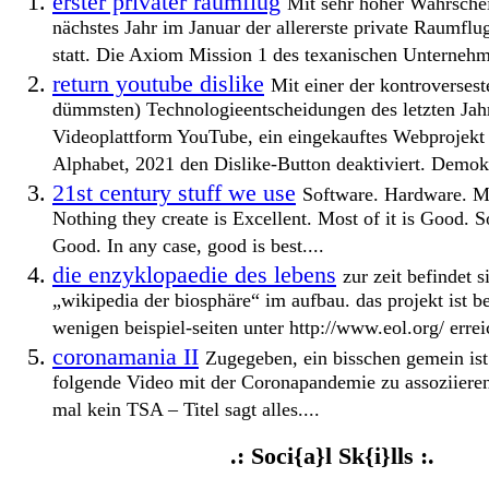
erster privater raumflug
Mit sehr hoher Wahrschei
nächstes Jahr im Januar der allererste private Raumfl
statt. Die Axiom Mission 1 des texanischen Unterneh
return youtube dislike
Mit einer der kontroversest
dümmsten) Technologieentscheidungen des letzten Jahr
Videoplattform YouTube, ein eingekauftes Webprojekt
Alphabet, 2021 den Dislike-Button deaktiviert. Demokr
21st century stuff we use
Software. Hardware. 
Nothing they create is Excellent. Most of it is Good.
Good. In any case, good is best....
die enzyklopaedie des lebens
zur zeit befindet s
„wikipedia der biosphäre“ im aufbau. das projekt ist be
wenigen beispiel-seiten unter http://www.eol.org/ erreic
coronamania II
Zugegeben, ein bisschen gemein ist
folgende Video mit der Coronapandemie zu assoziieren
mal kein TSA – Titel sagt alles....
.: Soci{a}l Sk{i}lls :.