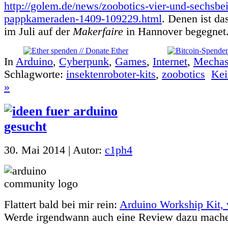
http://golem.de/news/zoobotics-vier-und-sechsbe
pappkameraden-1409-109229.html
. Denen ist da
im Juli auf der
Makerfaire
in Hannover begegnet
In
Arduino
,
Cyberpunk
,
Games
,
Internet
,
Mecha
Schlagworte:
insektenroboter-kits
,
zoobotics
Kei
»
30. Mai 2014 | Autor:
c1ph4
Flattert bald bei mir rein:
Arduino Workship Kit, 
Werde irgendwann auch eine Review dazu mach