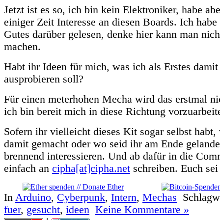
Jetzt ist es so, ich bin kein Elektroniker, habe ab
einiger Zeit Interesse an diesen Boards. Ich habe
Gutes darüber gelesen, denke hier kann man nich
machen.
Habt ihr Ideen für mich, was ich als Erstes dami
ausprobieren soll?
Für einen meterhohen Mecha wird das erstmal nic
ich bin bereit mich in diese Richtung vorzuarbeit
Sofern ihr vielleicht dieses Kit sogar selbst habt,
damit gemacht oder wo seid ihr am Ende geland
brennend interessieren. Und ab dafür in die Com
einfach an
cipha[at]cipha.net
schreiben. Euch sei
In
Arduino
,
Cyberpunk
,
Intern
,
Mechas
Schlagw
fuer
,
gesucht
,
ideen
Keine Kommentare »