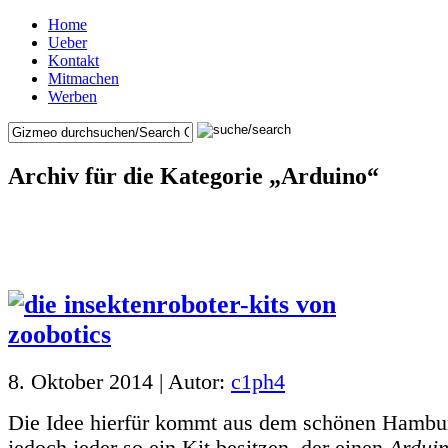
Home
Ueber
Kontakt
Mitmachen
Werben
Archiv für die Kategorie „Arduino“
8. Oktober 2014 | Autor:
c1ph4
Die Idee hierfür kommt aus dem schönen Hamburg
jedoch jeder so ein Kit besitzen, der einen
Ardui