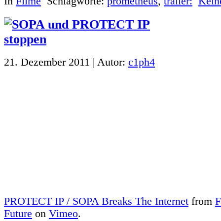
In
Filme
Schlagworte:
prometheus
,
trailer:
Kein
21. Dezember 2011 | Autor:
c1ph4
PROTECT IP / SOPA Breaks The Internet
from
F
Future
on
Vimeo
.