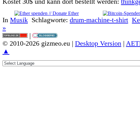
Kostet 30$ und kann dort bestellt werden:
thinkg
In
Musik
Schlagworte:
drum-machine-t-shirt
Ke
»
|
© 2010-2026 gizmeo.eu |
Desktop Version
|
AET
▲