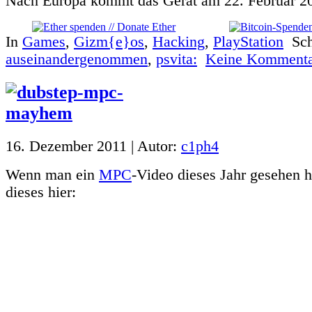
Nach Europa kommt das Gerät am 22. Februar 2
In
Games
,
Gizm{e}os
,
Hacking
,
PlayStation
Sch
auseinandergenommen
,
psvita:
Keine Kommenta
16. Dezember 2011 | Autor:
c1ph4
Wenn man ein
MPC
-Video dieses Jahr gesehen 
dieses hier: