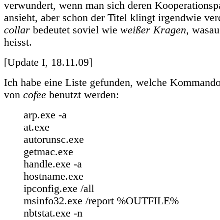
verwundert, wenn man sich deren Kooperationspa
ansieht, aber schon der Titel klingt irgendwie ve
collar
bedeutet soviel wie
weißer Kragen
, wasa
heisst.
[Update I, 18.11.09]
Ich habe eine Liste gefunden, welche Kommando
von
cofee
benutzt werden:
arp.exe ‐a
at.exe
autorunsc.exe
getmac.exe
handle.exe ‐a
hostname.exe
ipconfig.exe /all
msinfo32.exe /report %OUTFILE%
nbtstat.exe ‐n