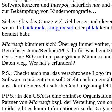
Softwarekonzern und
Interpol
, natürlich
nur
und
zur Bekämpfung von Kinderpornografie…
Sicher gibts das Ganze viel viel besser und cleve
wenn ihr
backtrack
,
knoppix std
oder
phlak
kennt
benutzt habt.
Microsoft
kümmert sich! Überlegt immer vorher,
Betriebssysteme/Rechner/PCs ihr für was benutz
der kleine
Billy
mit ein paar grünen Männern und
Daten weg. Wer hat’s erfunden!?
P.S.: Checkt auch mal das verschrobene Logo i
Software repräsentieren soll! Sieht nach einem a
aus, der in einer sehr sehr heißen Umgebung lebt 
P.P.S.: In den USA ist eine ominöse Organisatio
Partner von
Microsoft
bzgl. der Verteilung von
co
Leider gibt es kaum Informationen zu der Organis