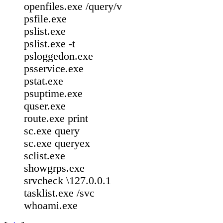
openfiles.exe /query/v
psfile.exe
pslist.exe
pslist.exe ‐t
psloggedon.exe
psservice.exe
pstat.exe
psuptime.exe
quser.exe
route.exe print
sc.exe query
sc.exe queryex
sclist.exe
showgrps.exe
srvcheck \127.0.0.1
tasklist.exe /svc
whoami.exe