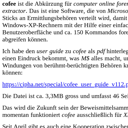
cofee
ist die Abkürzung für
computer online fore
extractor
. Das ist eine Software, die von
Microso
Sticks an Ermittlungsbehören verteilt wird, damit
Windows-XP-Rechnern mit der Hilfe einer einfa
Benutzeroberfläche und ca. 150 Kommandos for
abgreifen können.
Ich habe den
user guide
zu
cofee
als
pdf
hinterleg
einen Eindruck bekommt, was
M$
alles macht, u
Windungen von berühmt-berüchtigten Behören kr
können:
https://cipha.net/special/cofee_user_guide_v112.
Die Datei ist ca. 3,3MB gross und umfasst 46 Sei
Das wird die Zukunft sein der Beweismittelsam
momentan funktioniert
cofee
ausschließlich für
X
Seit April gibt es auch eine Kooperation zwisc