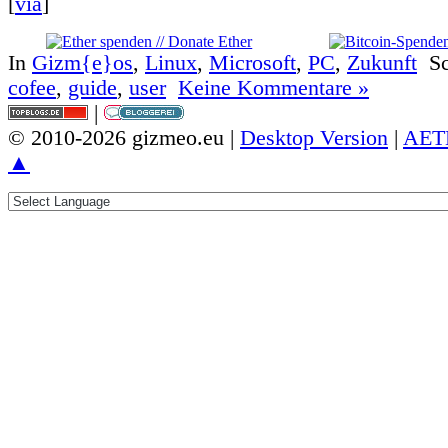
[
via
]
In
Gizm{e}os
,
Linux
,
Microsoft
,
PC
,
Zukunft
Sc
cofee
,
guide
,
user
Keine Kommentare »
|
© 2010-2026 gizmeo.eu |
Desktop Version
|
AET
▲