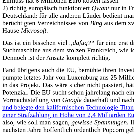
Einfluss hat 6 Millionen Euro kosten lassen
2) richtig europäisch funktioniert
Qwant
nur in F
Deutschland: für alle anderen Länder bedient ma
berüchtigten Verzeichnisses von
Bing
aus dem zw
Hause
Microsoft
.
Das ist ein bisschen viel
„dafuq?“
für eine erst d
Suchmaschine aus dem stolzen Frankreich, wie ic
Dennoch ist der Ansatz komplett richtig.
Fand übrigens auch die EU, bemühte ihren Inve
pumpte letztes Jahr von Luxemburg aus 25 Milli
in das Projekt. Das wäre sicher nicht passiert, hä
Potenzial. Die EU sucht schon jahrelang nach ei
Vormachtstellung von
Google
dauerhaft und nach
und belegte den kalifornischen Technologie-Tita
einer Strafzahlung in Höhe von 2,4 Milliarden E
also, wie soll man sagen,
gewisse Spannungen
. 
nächsten Jahre hoffentlich ordentlich Popcorn ge