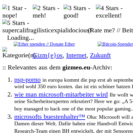
(Rate me? // Bei
Loading...
Gizm{e}os
,
Internet
,
Zukunft
:: Relevantes aus dem
gizmeo.eu
-Archiv:
psp-porno
in europa kommt die psp erst ab septembe
wird wohl 350 euro kosten. das ist ein schöner batzen k
wie man microsoft-mitarbeiter wird
Ihr wollt 
seine Sicherheitsexperten rekrutiert? Here we go: „A 
boy managed to hack one of the most popular gaming..
microsofts buestenhalter™
Oha: Microsoft will a
Damen dieser Welt. Dafür haben eine Handvoll Entwic
Research-Team einen BH entwickelt, der mit Sensoren a