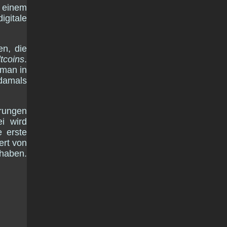
r einem
igitale
en, die
ltcoins
.
 man in
 damals
hrungen
i wird
e erste
ert von
 haben.