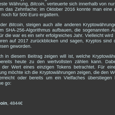
teste Währung,
Bitcoin
, verteuerte sich innerhalb von nu
m das Zehnfache: im Oktober 2016 konnte man eine d
noch für 500 Euro ergattern.
 der
Bitcoin
, steigen auch alle anderen Kryptowährung
em SHA-256-Algorithmus aufbauen, die sogenannten
A
ür die war es ein sehr erfolgreiches Jahr. Vielleicht wird
ren auf 2017 zurückblicken und sagen, Kryptos sind
hsen geworden.
h in diesem Beitrag zeigen will ist, welche Kryptowä
ereits heute zu den wertvollsten zählen kann. Dabe
e der Wert eines einzigen Tokens betrachtet. Für ein
tung möchte ich die Kryptowährungen zeigen, die den W
rreicht oder bereits um ein Vielfaches überstiegen
e go:
coin
, 4844€