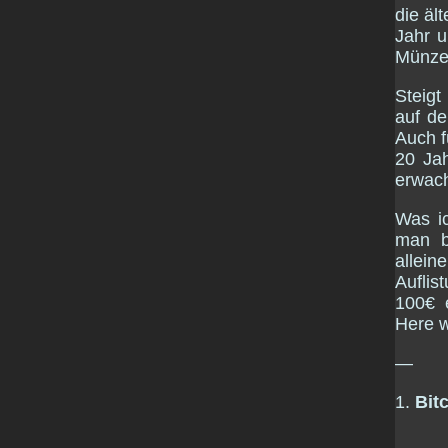
die äl
Jahr u
Münze 
Steigt
auf d
Auch f
20 Jah
erwac
Was ic
man b
allein
Auflis
100€ e
Here w
—
1.
Bit