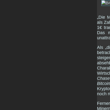
„Die M
als Za
1€ tra
Das 
unattra
Als „d
betra
steige
abseh
Charak
Wirts
Chase
Bitcoi
Krypto
noch 
Ferne
Minern