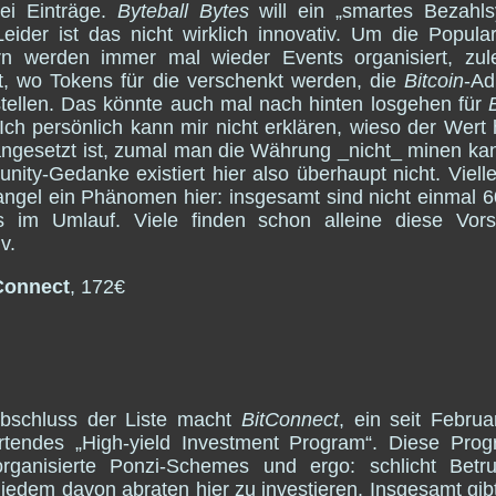
lei Einträge.
Byteball Bytes
will ein „smartes Bezahls
Leider ist das nicht wirklich innovativ. Um die Popular
rn werden immer mal wieder Events organisiert, zul
, wo Tokens für die verschenkt werden, die
Bitcoin
-Ad
stellen. Das könnte auch mal nach hinten losgehen für
Ich persönlich kann mir nicht erklären, wieso der Wert 
ngesetzt ist, zumal man die Währung _nicht_ minen ka
ity-Gedanke existiert hier also überhaupt nicht. Viellei
ngel ein Phänomen hier: insgesamt sind nicht einmal 
s im Umlauf. Viele finden schon alleine diese Vorst
iv.
Connect
, 172€
bschluss der Liste macht
BitConnect
, ein seit Febru
ertendes „High-yield Investment Program“. Diese Pr
organisierte Ponzi-Schemes und ergo: schlicht Betru
jedem davon abraten hier zu investieren. Insgesamt gib