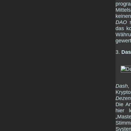
progra
Mitte
keinen
DAO
s
das k
Währ
gewert
3.
Das
Dash
,
Krypt
Dezen
Die An
hier 
„Mast
Stimm
System