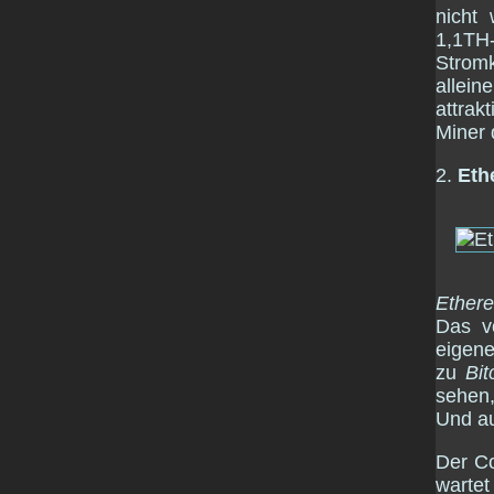
nicht 
1,1TH-
Strom
allei
attrak
Miner
2.
Eth
Ether
Das 
eigen
zu
Bit
sehen,
Und au
Der Co
warte