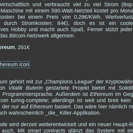
wirtschaftlich und verbraucht viel zu viel Strom (Bsp
Maschine mit einem 590-Watt-Netzteil kostet pro Mon
kosten bei einem Preis von 0,28€/KWh. Wertverlust
ne durch Stromkosten: 84€), doch es ist ein cool
tives Hobby und macht auch Spaß. Ferner stützt jeder
 das
Bitcoin
-Netzwerk allgemein.
ereum
, 261€
eum
gehört mit zur „Champions League“ der Kryptowäh
von
Vitalik Buterin
gestartete Projekt bietet mit
Solidi
e Programmiersprache. Außerdem ist
Ethereum
im Geg
coin
turing-complete; allerdings ist weit und breit kei
 der nur auf
Ethereum
basiert. Das wäre hier nämlich m
ch wahrscheinlich _die_ Killer-Applikation.
de wird derzeit weiterentwickelt und ein neuer Haupt-
t auch. Mit
smart contracts
glänzt das System mit ein