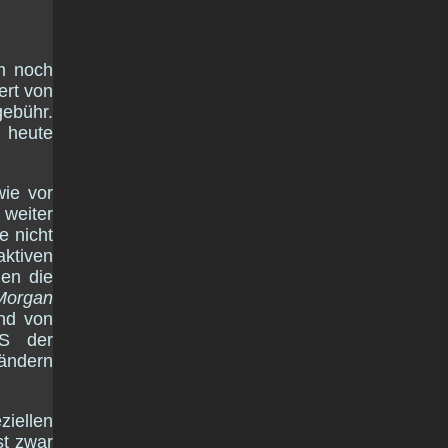
um noch
rt von
gebühr.
 heute
wie vor
 weiter
e nicht
ktiven
gen die
Morgan
nd von
S der
 ändern
iellen
st zwar