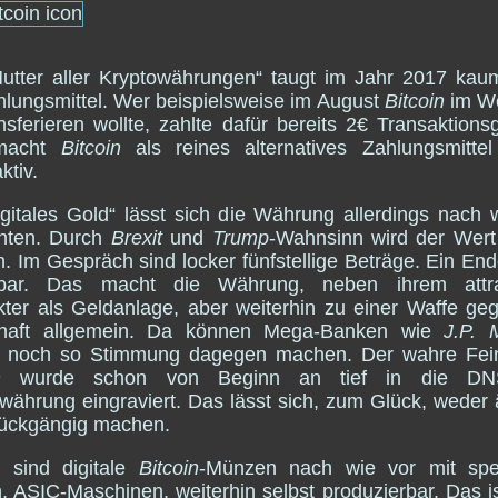
utter aller Kryptowährungen“ taugt im Jahr 2017 ka
hlungsmittel. Wer beispielsweise im August
Bitcoin
im We
nsferieren wollte, zahlte dafür bereits 2€ Transaktions
macht
Bitcoin
als reines alternatives Zahlungsmittel
ktiv.
igitales Gold“ lässt sich die Währung allerdings nach 
chten. Durch
Brexit
und
Trump
-Wahnsinn wird der Wert
n. Im Gespräch sind locker fünfstellige Beträge. Ein End
bar. Das macht die Währung, neben ihrem attra
ter als Geldanlage, aber weiterhin zu einer Waffe ge
chaft allgemein. Da können Mega-Banken wie
J.P. 
noch so Stimmung dagegen machen. Der wahre Fei
n
wurde schon von Beginn an tief in die DN
währung eingraviert. Das lässt sich, zum Glück, weder
rückgängig machen.
r sind digitale
Bitcoin
-Münzen nach wie vor mit spez
, ASIC-Maschinen, weiterhin selbst produzierbar. Das i