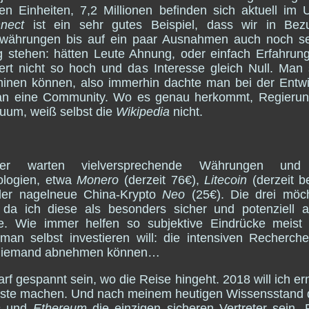
nen Einheiten, 7,2 Millionen befinden sich aktuell im 
nect
ist ein sehr gutes Beispiel, dass wir in Bez
owährungen bis auf ein paar Ausnahmen auch noch s
 stehen: hätten Leute Ahnung, oder einfach Erfahrun
rt nicht so hoch und das Interesse gleich Null. Man 
inen können, also immerhin dachte man bei der Entw
an eine Community. Wo es genau herkommt, Regierun
duum, weiß selbst die
Wikipedia
nicht.
nter warten vielversprechende Währungen und
ologien, etwa
Monero
(derzeit 76€),
Litecoin
(derzeit b
der nagelneue China-Krypto
Neo
(25€). Die drei möch
, da ich diese als besonders sicher und potenziell at
e. Wie immer helfen so subjektive Eindrücke meist n
an selbst investieren will: die intensiven Recherch
niemand abnehmen können…
rf gespannt sein, wo die Reise hingeht. 2018 will ich er
iste machen. Und nach meinem heutigen Wissensstand 
n
und
Ethereum
die einzigen sicheren Vertreter sein. 