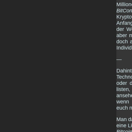
Millio
BitCon
Krypt
Anfang
der We
aber m
doch 
Indivi
—
Dahi
Techn
oder 
listen
anseh
wenn m
euch 
Man da
eine L
Bitcoi