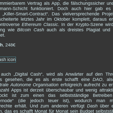
mmierbarem Vertrag als App, die fälschungssicher u
lsmann-Schicht funktioniert. Doch auch hier gab es 
 „Killer-Smart-Contract“. Das vielversprechende Proj
cheiterte letztes Jahr im Oktober komplett, daraus e
ontroverse
Ethereum Classic
. In der Krypto-Szene wir
ung wie
Bitcoin Cash
auch als dreistes Plagiat und 
et.
h
, 248€
 auch „Digital Cash“, wird als Anwärter auf den Th
os gesehen, die es als erste schafft eine
DAO
, al
trale Autonome Organisation
erfolgreich aufrecht zu er
zahl Apps ist derzeit überschaubar und wenig attrakt
lockt ist zum einen das selbstständige Betreiben
ernode“ (die jedoch teuer ist), wodurch man m
rechte erhält. Und zum anderen verfügt
Dash
über e
, das es schafft Monat für Monat sein Budget selbststä