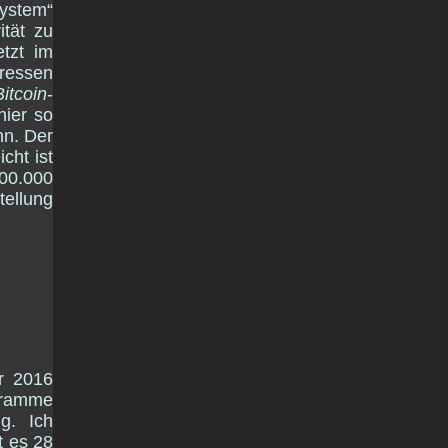
ystem“
ität zu
etzt im
ressen
Bitcoin
-
hier so
nn. Der
cht ist
600.000
ellung
ar 2016
ogramme
g. Ich
t es 28