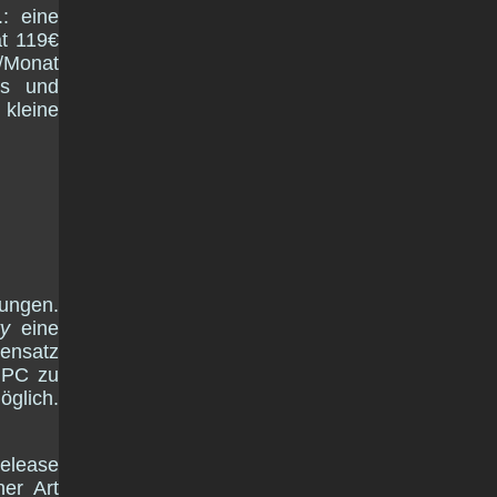
.: eine
at 119€
/Monat
es und
 kleine
rungen.
ty
eine
ensatz
n PC zu
öglich.
Release
er Art