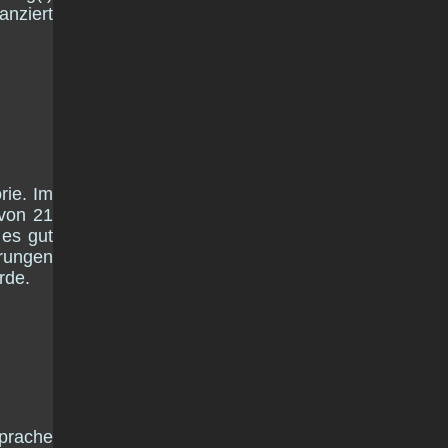
anziert
rie. Im
 von 21
 es gut
rungen
rde.
prache