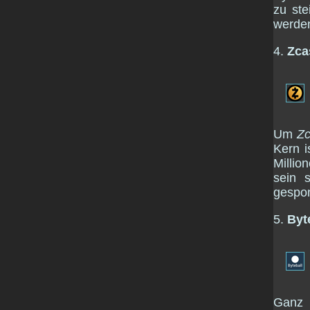
zu ste
werden
4.
Zca
Um
Z
Kern i
Millio
sein 
gespon
5.
Byt
Ganz 