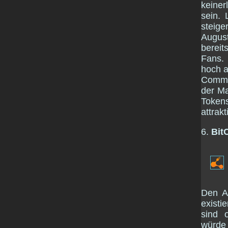
keiner
sein. 
steige
August
bereit
Fans. 
hoch a
Commun
der Ma
Token
attrakt
6.
Bit
Den A
existi
sind 
würde 