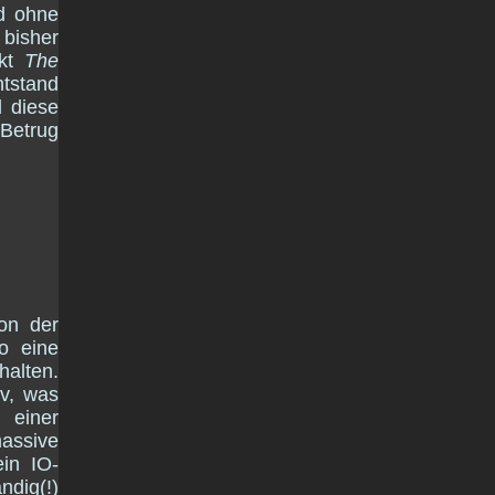
nd ohne
bisher
ekt
The
ntstand
d diese
Betrug
ron der
so eine
halten.
iv, was
 einer
assive
in IO-
ndig(!)