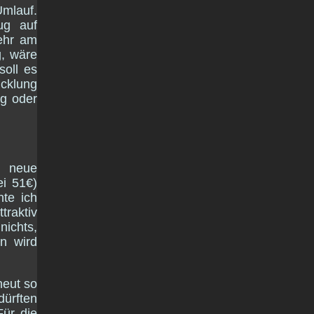
Umlauf.
ug auf
ehr am
g, wäre
soll es
icklung
g oder
 neue
ei 51€)
te ich
traktiv
ichts,
en wird
neut so
dürften
Für die