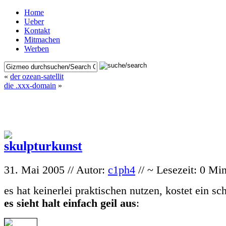
Home
Ueber
Kontakt
Mitmachen
Werben
«
der ozean-satellit
die .xxx-domain
»
31. Mai 2005 // Autor:
c1ph4
// ~ Lesezeit: 0 Mi
es hat keinerlei praktischen nutzen, kostet ein s
es sieht halt einfach geil aus
: