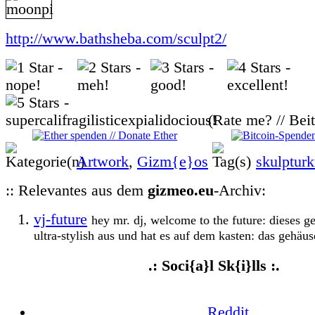
http://www.bathsheba.com/sculpt2/
(Rate me? // Bei
Artwork
,
Gizm{e}os
skulpturk
:: Relevantes aus dem
gizmeo.eu
-Archiv:
vj-future
hey mr. dj, welcome to the future: dieses ge
ultra-stylish aus und hat es auf dem kasten: das gehäuse
.: Soci{a}l Sk{i}lls :.
Reddit