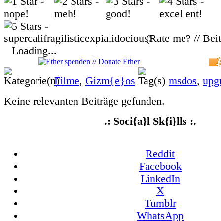
(Rate me? // Bei
Loading...
Filme
,
Gizm{e}os
msdos
,
upg
Keine relevanten Beiträge gefunden.
.: Soci{a}l Sk{i}lls :.
Reddit
Facebook
LinkedIn
X
Tumblr
WhatsApp