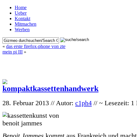
Home
Ueber
Kontakt
Mitmachen
Werben
«
das erste firefox-phone von zte
mein pi III
»
28. Februar 2013 // Autor:
c1ph4
// ~ Lesezeit: 1
Benoit Jammes
kommt aus Frankreich und macht 