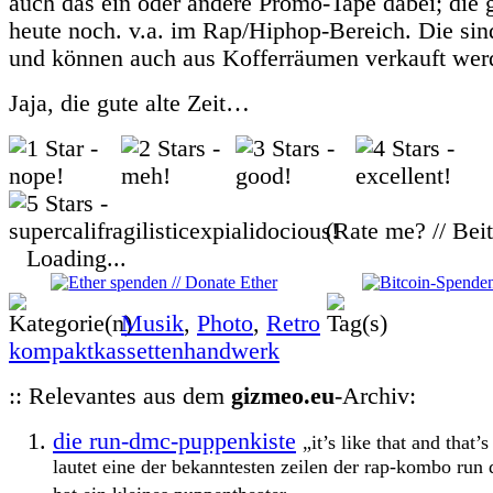
auch das ein oder andere Promo-Tape dabei; die g
heute noch. v.a. im Rap/Hiphop-Bereich. Die sind
und können auch aus Kofferräumen verkauft wer
Jaja, die gute alte Zeit…
(Rate me? // Bei
Loading...
Musik
,
Photo
,
Retro
kompaktkassettenhandwerk
:: Relevantes aus dem
gizmeo.eu
-Archiv:
die run-dmc-puppenkiste
„it’s like that and that’s
lautet eine der bekanntesten zeilen der rap-kombo run