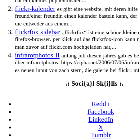
hat ein kleines puppentheater,...
flickr-kalender
es gibt eine website, mit deren hilf
freund/einer freundin einen kalender basteln kann, der 
die entweder aus einem...
flickrfox sidebar
„flickrfox“ ist eine schöne kleine
firefox-browser. per klick auf das flickrfox-icon kann 
man zuvor auf flickr.com hochgeladen hat,...
infrarotphotos II
anfang juli diesen jahres gab es be
über infrarotphotos: https://cipha.net/2006/07/06/infrar
es neuen input von zach stern, die galerie bei flickr: inf
.: Soci{a}l Sk{i}lls :.
Reddit
Facebook
LinkedIn
X
Tumblr