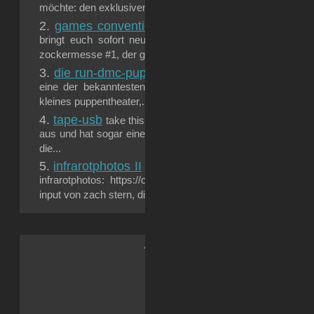
möchte: den exklusiven fankalender...
games convention 2006
moinsen! der überking o
bringt euch sofort neuen shit! auch dieses jahr sind wi
zockermesse #1, der games...
die run-dmc-puppenkiste
„it’s like that and that’s t
eine der bekanntesten zeilen der rap-kombo run dmc. he
kleines puppentheater,...
tape-usb
take this new-technology-shit back to the root
aus und hat sogar eine kleine led: ursprünglich war der usb
die...
infrarotphotos II
anfang juli diesen jahres gab es bere
infrarotphotos: https://cipha.net/2006/07/06/infrarotphotos/
input von zach stern, die galerie bei flickr: infrarotfotos...
.: Soci{a}l Sk{i}lls :.
Reddit
Facebook