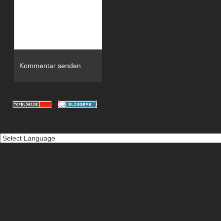
|
© 2010-2026 gizmeo.eu |
Desktop Version
|
AETHYX MEDIAE
|