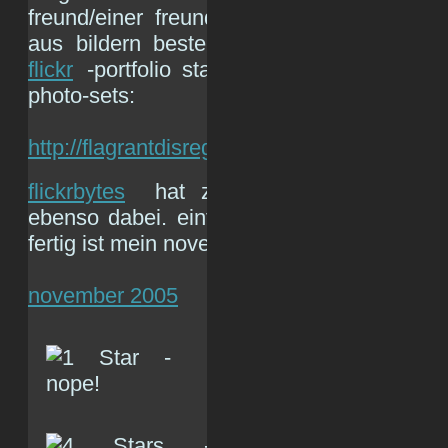
freund/einer freundin einen kalender bas
aus bildern besteht, die entweder aus 
flickr
-portfolio stammen oder eben aus 
photo-sets:
http://flagrantdisregard.com/flickr/calendar.
flickrbytes
hat z.b. freshen flickr-shit,
ebenso dabei. einfach link kopieren, einfüg
fertig ist mein november-blatt:
november 2005