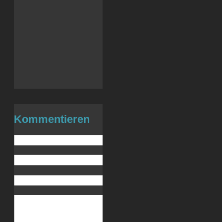
LinkedIn
X
Tumblr
WhatsApp
Telegram
Drucken
E-Mail
Kommentieren
Name (benötigt)
E-Mail (wird nicht veröffentlicht) (be
Website