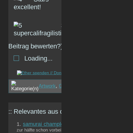
(R
Beitrag bewerten?)
Loading...
Artwork
,
Gizm{e}os
,
Photo
flickr-
:: Relevantes aus dem
gizmeo.eu
-Archiv:
samurai champloo: kalender 2006
das jahr 2006 
zur hälfte schon vorbei, aber ich hab‘ noch was gefunden, 