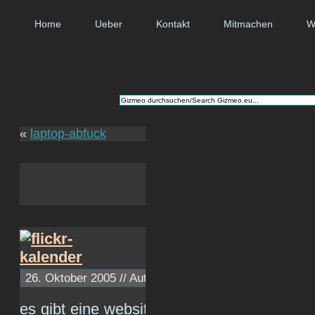
Home
Ueber
Kontakt
Mitmachen
W
«
laptop-abfuck
26. Oktober 2005 // Autor:
c1ph4
// ~ Lesezeit: 0 Minut
es gibt eine website, mit deren hilfe man s