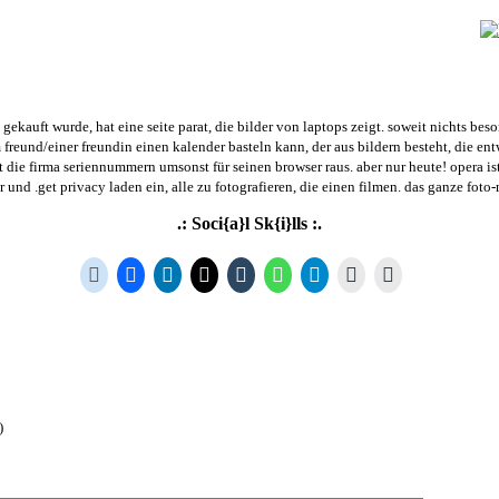
ekauft wurde, hat eine seite parat, die bilder von laptops zeigt. soweit nichts beso
 freund/einer freundin einen kalender basteln kann, der aus bildern besteht, die ent
die firma seriennummern umsonst für seinen browser raus. aber nur heute! opera ist 
und .get privacy laden ein, alle zu fotografieren, die einen filmen. das ganze foto-m
.: Soci{a}l Sk{i}lls :.
)