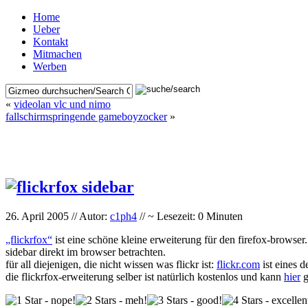
Home
Ueber
Kontakt
Mitmachen
Werben
«
videolan vlc und nimo
fallschirmspringende gameboyzocker
»
26. April 2005 // Autor:
c1ph4
// ~ Lesezeit: 0 Minuten
„flickrfox“
ist eine schöne kleine erweiterung für den firefox-browser.
sidebar direkt im browser betrachten.
für all diejenigen, die nicht wissen was flickr ist:
flickr.com
ist eines 
die flickrfox-erweiterung selber ist natürlich kostenlos und kann
hier
g