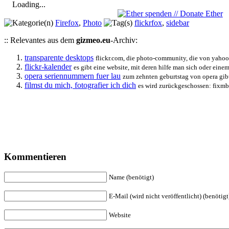
Loading...
Firefox
,
Photo
flickrfox
,
sidebar
:: Relevantes aus dem
gizmeo.eu
-Archiv:
transparente desktops
flickr.com, die photo-community, die von yahoo g
flickr-kalender
es gibt eine website, mit deren hilfe man sich oder einem
opera seriennummern fuer lau
zum zehnten geburtstag von opera gibt 
filmst du mich, fotografier ich dich
es wird zurückgeschossen: fixmbr 
Kommentieren
Name (benötigt)
E-Mail (wird nicht veröffentlicht) (benötigt
Website