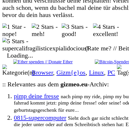
können und verschlüssle deine festplatten! viellei
auch schon, wenn du bachel mal deine tür abschl
bevor du dein haus verlässt.
(Rate me? // Bei
Loading...
Browser
,
Gizm{e}os
,
Linux
,
PC
:: Relevantes aus dem
gizmeo.eu
-Archiv:
pimp deine fresse
nach pimp my ride, pimp my bu
fahrrad kommt jetzt: pimp deine fresse! oder seine! ode
geburtstagsgeschenk für eure...
0815-supercomputer
Sieht doch gar nicht schlecht
die jeder unter oder auf dem Schreibtisch stehen hat: