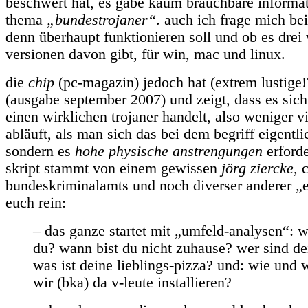
beschwert hat, es gäbe kaum brauchbare informa
thema
„bundestrojaner“
. auch ich frage mich be
denn überhaupt funktionieren soll und ob es drei
versionen davon gibt, für win, mac und linux.
die
chip
(pc-magazin) jedoch hat (extrem lustige!
(ausgabe september 2007) und zeigt, dass es sic
einen wirklichen trojaner handelt, also weniger vi
abläuft, als man sich das bei dem begriff eigentlic
sondern es
hohe physische anstrengungen
erforde
skript stammt von einem gewissen
jörg ziercke
, 
bundeskriminalamts und noch diverser anderer „e
euch rein:
– das ganze startet mit „umfeld-analysen“: 
du? wann bist du nicht zuhause? wer sind de
was ist deine lieblings-pizza? und: wie und
wir (bka) da v-leute installieren?