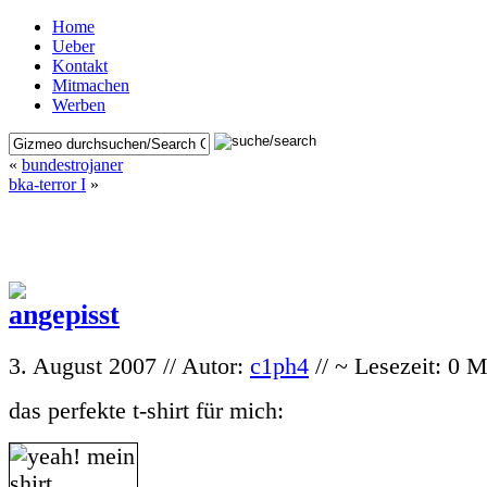
Home
Ueber
Kontakt
Mitmachen
Werben
«
bundestrojaner
bka-terror I
»
3. August 2007 // Autor:
c1ph4
// ~ Lesezeit: 0 
das perfekte t-shirt für mich: