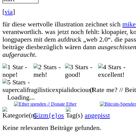
[
via
]
für diese wertvolle illustration zeichnet sich
mike
verantwortlich. was jetzt noch fehlt: klopapier, k
longpapers mit dem aufdruck „web 2.0“. die passe
beiträge diesbezüglich wären dann
ausgeschisse
aufgeraucht
.
(Rate me? // Bei
Loading...
Gizm{e}os
angepisst
Keine relevanten Beiträge gefunden.