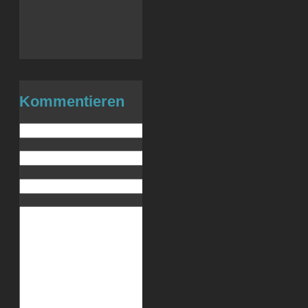
Telegram
Drucken
E-Mail
Kommentieren
Name (benötigt)
E-Mail (wird nicht veröffentlicht) (be
Website