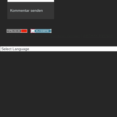
|
© 2010-2026 gizmeo.eu |
Desktop Version
|
AETHYX MEDIAE
|