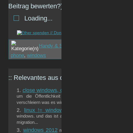
Beitrag bewerten?)
Loading...
Handy & Smartphone
,
Microsoft
,
Zukunft
phone
,
windows
:: Relevantes aus dem
gizmeo.eu
-Archiv:
close windows, open doors
„Microsoft gab 1,8 Mill
um die Öffentlichkeit von Windows 8 zu „überzeug
verschleiern was es wirklich ist: Ein Produkt voller...
linux != windows
für die, die es noch nicht wuss
windows. und das ist auch gut so. für alle linux-einsteiger,
migration...
windows 2012
mark gibbs wagt einen kleinen ausbli