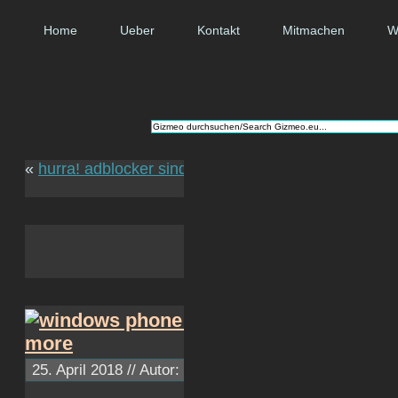
Home
Ueber
Kontakt
Mitmachen
W
«
hurra! adblocker sind legal!
integrierter schaltkrei
25. April 2018 // Autor:
c1ph4
// ~ Lesezeit: 0 Minuten