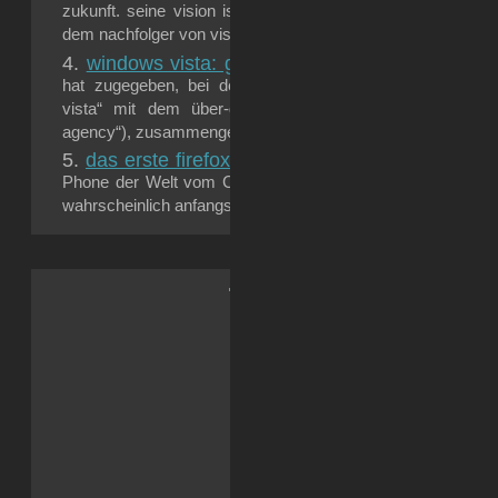
zukunft. seine vision ist eng mit dem betriebssystem von 
dem nachfolger von vista, microsoft...
windows vista: geheimdienst-edition
ungewöhnli
hat zugegeben, bei der entwicklung des „neuen“ betri
vista“ mit dem über-geheimdienst dieser welt, der nsa 
agency“), zusammengearbeitet zu...
das erste firefox-phone von zte
Das ist es nun, d
Phone der Welt vom China-Hersteller ZTE: Das wird ein r
wahrscheinlich anfangs in erster Linie für weniger entwickelte
.: Soci{a}l Sk{i}lls :.
Reddit
Facebook
LinkedIn
X
Tumblr
WhatsApp