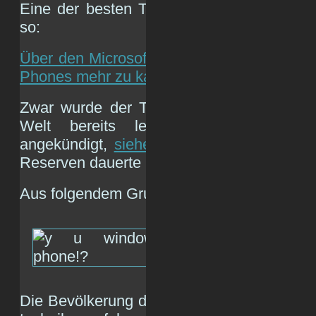
Eine der besten Tech-Meldungen des Jah
so:
Über den Microsoft-Store gibt es ab jetzt
Phones mehr zu kaufen
.
Zwar wurde der Tod des unbrauchbarsten
Welt bereits letztes Jahr von
Mic
angekündigt,
siehe hier
, doch der Abverka
Reserven dauerte bis jetzt.
Aus folgendem Grund:
Die Bevölkerung da draußen ist eben nich