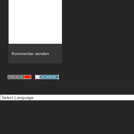
|
© 2010-2026 gizmeo.eu |
Desktop Version
|
AETHYX MEDIAE
|