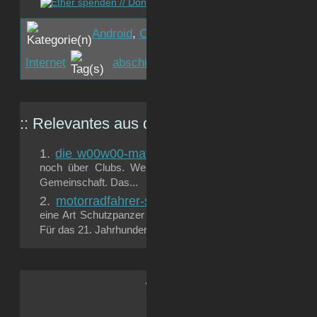
Android
,
Cyberpunk
,
Hacking
,
Handy & Sm
Internet
abschiessen
,
ferngesteuert
,
whatsapp
:: Relevantes aus dem
gizmeo.eu
-Archiv:
die w00w00-mafia
In unserer oftmals arg verwirrten
noch über Clubs. Wer es alleine zu nichts bringt, der 
Gemeinschaft. Das...
motorradfahrer-schutz: 21.-century-edition
Wa
eine Art Schutzpanzer für den Rücken und das Rückgrat v
Für das 21. Jahrhundert, so wie es sein soll:...
.: Soci{a}l Sk{i}lls :.