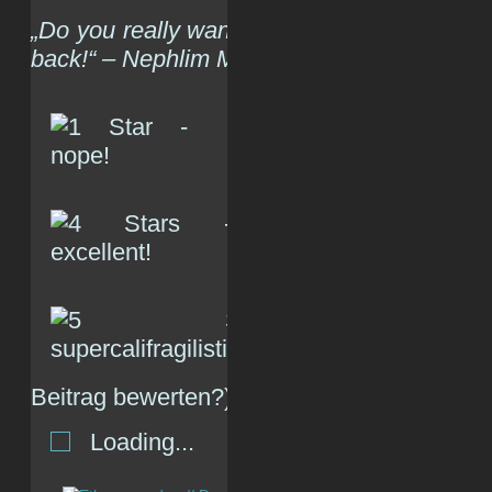
„Do you really want to head into the future 
back!“ – Nephlim Modulation Systems, 200
(R
Beitrag bewerten?)
Loading...