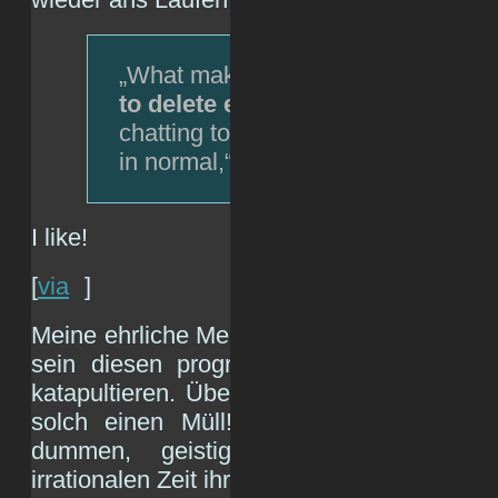
„What makes it more serious is tha
to delete entire chat with the per
chatting to in order to get back wh
in normal,“ Bhuyan told THN in an e
I like!
[
via
]
Meine ehrliche Meinung dazu: Es muss
je
sein diesen programmierten Bullshit au
katapultieren. Überlegt euch: 19 Milliarden
solch einen Müll! Überlegt euch danac
dummen, geistig umnachteten, verbl
irrationalen Zeit ihr wirklich lebt.