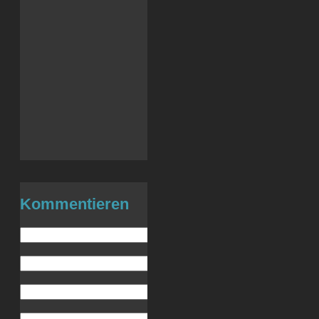
Reddit
Facebook
LinkedIn
X
Tumblr
WhatsApp
Telegram
Drucken
E-Mail
Kommentieren
Name (benötigt)
E-Mail (wird nicht veröffentlicht) (be
Website