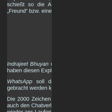
schießt so die App komplett ferngesteu
„Freund“ bzw. einer „Freundin“ ab:
Indrajeet Bhuyan
und
Saurav Kar
, zwei 17
haben diesen Exploit entdeckt.
WhatsApp
soll dadurch aber nicht nur
gebracht werden können:
Die 2000 Zeichen lange Nachricht führt d
auch den Chatverlauf löschen muss, um de
wieder ans Laufen zu bekommen: