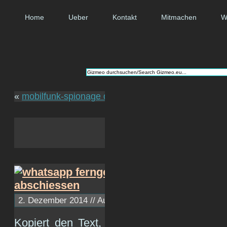
Home
Ueber
Kontakt
Mitmachen
W
«
mobilfunk-spionage durch cessnas
platinen
2. Dezember 2014 // Autor:
c1ph4
// ~ Lesezeit: 1 Minu
Kopiert den Text, den ihr hier findet, in