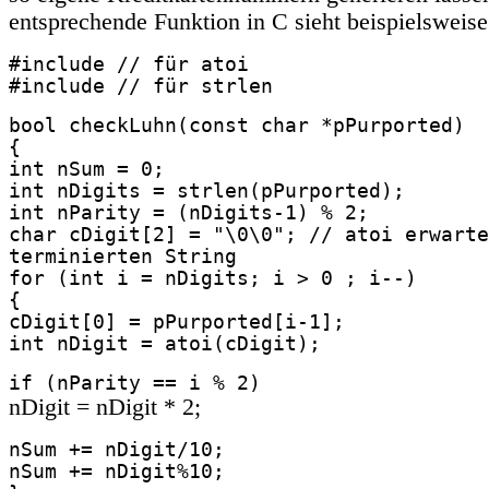
entsprechende Funktion in C sieht beispielsweise
#include
// für atoi
#include
// für strlen
bool checkLuhn(const char *pPurported)
{
int nSum = 0;
int nDigits = strlen(pPurported);
int nParity = (nDigits-1) % 2;
char cDigit[2] = "\0\0"; // atoi erwarte
terminierten String
for (int i = nDigits; i > 0 ; i--)
{
cDigit[0] = pPurported[i-1];
int nDigit = atoi(cDigit);
if (nParity == i % 2)
nDigit = nDigit * 2;
nSum += nDigit/10;
nSum += nDigit%10;