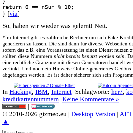
}
return 0 == nSum % 10;
[
via
]
}
So, haben wir wieder was gelernt! Nett.
*Im Internet gibt es zahlreiche Rechner um sich Fake-Kred
generieren zu lassen. Die sind dann für diverse Webseiten d
sofern das z.B. eine Voraussetzung ist einen Dienst nutzen 
sollten diese Nummern
nicht bereits benutzt worden sein
. D
eine rechtliche Grauzone mit diesen Generatoren handelt wer
verlinkt. Und noch ein Hinweis: Online-generiertes Gedöns
abgefangen werden. Es ist daher sicherer sich sein Programm
In
Hacking
,
IBM
,
Internet
Schlagworte:
her?
,
k
kreditkartennummern
Keine Kommentare »
|
© 2010-2026 gizmeo.eu |
Desktop Version
|
AET
▲