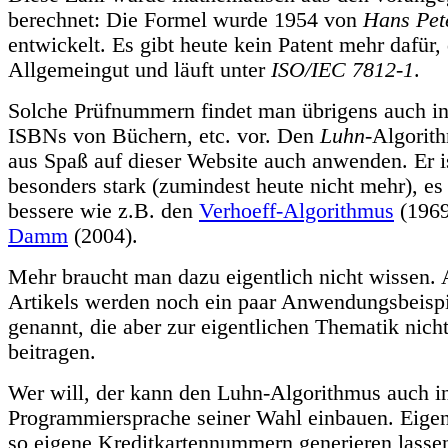
berechnet: Die Formel wurde 1954 von
Hans Pet
entwickelt. Es gibt heute kein Patent mehr dafür,
Allgemeingut und läuft unter
ISO/IEC 7812-1
.
Solche Prüfnummern findet man übrigens auch i
ISBNs von Büchern, etc. vor. Den
Luhn
-Algorit
aus Spaß auf dieser Website auch anwenden. Er is
besonders stark (zumindest heute nicht mehr), es
bessere wie z.B. den
Verhoeff-Algorithmus
(1969
Damm
(2004).
Mehr braucht man dazu eigentlich nicht wissen.
Artikels werden noch ein paar Anwendungsbeisp
genannt, die aber zur eigentlichen Thematik nich
beitragen.
Wer will, der kann den Luhn-Algorithmus auch in
Programmiersprache seiner Wahl einbauen. Eigent
so eigene Kreditkartennummern generieren lasse