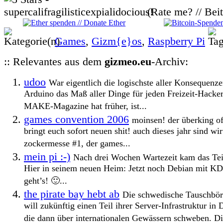
(Rate me? // Bei
Games
,
Gizm{e}os
,
Raspberry Pi
:: Relevantes aus dem
gizmeo.eu
-Archiv:
udoo
War eigentlich die logischste aller Konsequenz
Arduino das Maß aller Dinge für jeden Freizeit-Hacke
MAKE-Magazine hat früher, ist...
games convention 2006
moinsen! der überking of
bringt euch sofort neuen shit! auch dieses jahr sind wi
zockermesse #1, der games...
mein pi :-)
Nach drei Wochen Wartezeit kam das Tei
Hier in seinem neuen Heim: Jetzt noch Debian mit KDE
geht’s! 🙂...
the pirate bay hebt ab
Die schwedische Tauschbör
will zukünftig einen Teil ihrer Server-Infrastruktur in
die dann über internationalen Gewässern schweben. D