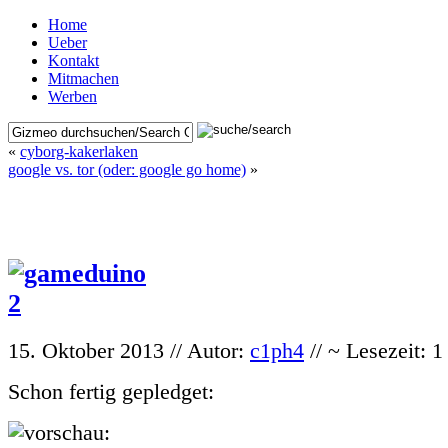
Home
Ueber
Kontakt
Mitmachen
Werben
«
cyborg-kakerlaken
google vs. tor (oder: google go home)
»
15. Oktober 2013 // Autor:
c1ph4
// ~ Lesezeit: 
Schon fertig gepledget: