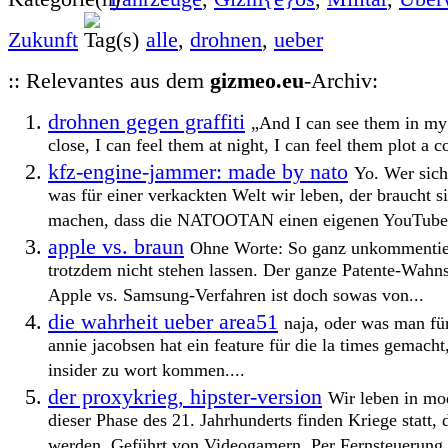
Zukunft
alle
,
drohnen
,
ueber
:: Relevantes aus dem
gizmeo.eu
-Archiv:
drohnen gegen graffiti
„And I can see them in my
close, I can feel them at night, I can feel them plot a c
kfz-engine-jammer: made by nato
Yo. Wer sich 
was für einer verkackten Welt wir leben, der braucht s
machen, dass die NATOOTAN einen eigenen YouTube-
apple vs. braun
Ohne Worte: So ganz unkommentier
trotzdem nicht stehen lassen. Der ganze Patente-Wahns
Apple vs. Samsung-Verfahren ist doch sowas von...
die wahrheit ueber area51
naja, oder was man fü
annie jacobsen hat ein feature für die la times gemach
insider zu wort kommen....
der proxykrieg, hipster-version
Wir leben in mo
dieser Phase des 21. Jahrhunderts finden Kriege statt,
werden. Geführt von Videogamern. Per Fernsteuerung