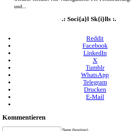
und...
.: Soci{a}l Sk{i}lls :.
Reddit
Facebook
LinkedIn
X
Tumblr
WhatsApp
Telegram
Drucken
E-Mail
Kommentieren
Name (benötigt)