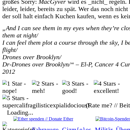
großes Sorry:
MacGyver
wird es _nicht_ regeln. F
leider, leider, bereits zu spät. Wer das noch nicht
der soll halt einfach Kuchen kaufen, wenn es kei
„And I can see them in my eyes when they’re clos
them at night/
I can feel them plot a course through the sky, I be
flight/
Drones over Brooklyn/
Dr-Drones over Brooklyn/“ – El-P, Cancer 4 Cur
2012
(Rate me? // Bei
Loading...
Fahrzeuge
,
Gizm{e}os
,
Militär
,
Über