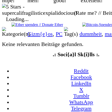
(Rate me? // Bei
Loading...
Gizm{e}os
,
PC
dummheit
,
ma
Keine relevanten Beiträge gefunden.
.: Soci{a}l Sk{i}lls :.
Reddit
Facebook
LinkedIn
X
Tumblr
WhatsApp
Telegram