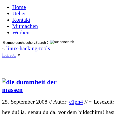
Home
Ueber
Kontakt
Mitmachen
Werben
«
linux-hacking-tools
f.a.s.t.
»
25. September 2008 // Autor:
c1ph4
// ~ Lesezeit
hey du! ja, genau du da, vor dem bildschirm! has