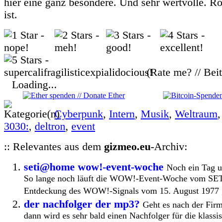
hier eine ganz besondere. Und sehr wertvolle. R
ist.
(Rate me? // Bei
Loading...
Cyberpunk
,
Intern
,
Musik
,
Weltraum
3030:
,
deltron
,
event
:: Relevantes aus dem
gizmeo.eu
-Archiv:
seti@home wow!-event-woche
Noch ein Tag u
So lange noch läuft die WOW!-Event-Woche vom SET
Entdeckung des WOW!-Signals vom 15. August 1977 ge
der nachfolger der mp3?
Geht es nach der Fir
dann wird es sehr bald einen Nachfolger für die klassi