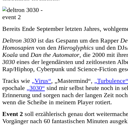
Bereits Ende September letzten Jahres, wohlgeme
Deltron 3030
ist das Gespann um den Rapper
De
Homosapien
von den
Hieroglyphics
und den DJs
Koala
und
Dan the Automator
, die 2000 mit ih
3030
eines der legendärsten und zeitlosesten Alb
Rap/Hiphop, Cyberpunk und Science-Fiction ges
Tracks wie
„Virus“
, „Mastermind“,
„Turbulence
epochale
„3030“
sind mir selbst heute noch in se
Erinnerung und sorgen nach der langen Zeit noch
wenn die Scheibe in meinem Player rotiert.
Event 2
soll erzählerisch genau dort weitermache
Vorgänger nach 60 fantastischen Minuten ausgekl