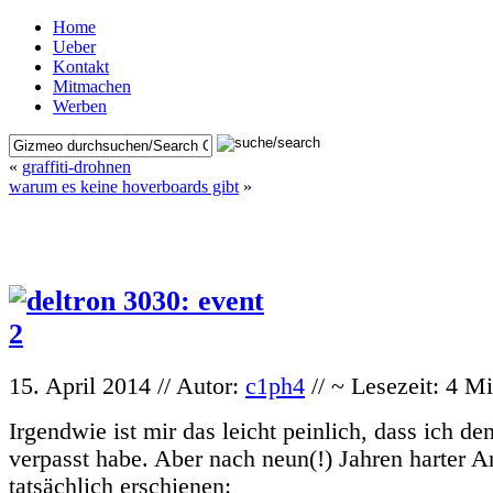
Home
Ueber
Kontakt
Mitmachen
Werben
«
graffiti-drohnen
warum es keine hoverboards gibt
»
15. April 2014 // Autor:
c1ph4
// ~ Lesezeit: 4 M
Irgendwie ist mir das leicht peinlich, dass ich de
verpasst habe. Aber nach neun(!) Jahren harter Arb
tatsächlich erschienen: