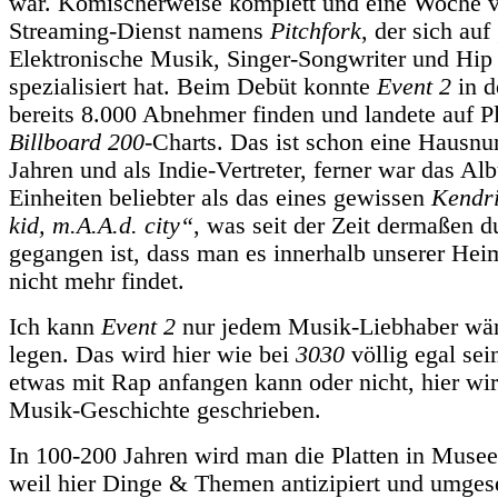
war. Komischerweise komplett und eine Woche v
Streaming-Dienst namens
Pitchfork
, der sich au
Elektronische Musik, Singer-Songwriter und Hi
spezialisiert hat. Beim Debüt konnte
Event 2
in d
bereits 8.000 Abnehmer finden und landete auf Pl
Billboard 200
-Charts. Das ist schon eine Hausn
Jahren und als Indie-Vertreter, ferner war das A
Einheiten beliebter als das eines gewissen
Kendr
kid, m.A.A.d. city“
, was seit der Zeit dermaßen 
gegangen ist, dass man es innerhalb unserer Hei
nicht mehr findet.
Ich kann
Event 2
nur jedem Musik-Liebhaber wär
legen. Das wird hier wie bei
3030
völlig egal sei
etwas mit Rap anfangen kann oder nicht, hier wir
Musik-Geschichte geschrieben.
In 100-200 Jahren wird man die Platten in Muse
weil hier Dinge & Themen antizipiert und umgese