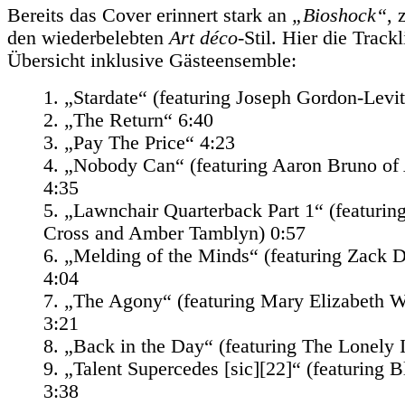
Bereits das Cover erinnert stark an
„Bioshock“
, 
den wiederbelebten
Art déco
-Stil. Hier die Trackl
Übersicht inklusive Gästeensemble:
1. „Stardate“ (featuring Joseph Gordon-Levit
2. „The Return“ 6:40
3. „Pay The Price“ 4:23
4. „Nobody Can“ (featuring Aaron Bruno of
4:35
5. „Lawnchair Quarterback Part 1“ (featurin
Cross and Amber Tamblyn) 0:57
6. „Melding of the Minds“ (featuring Zack 
4:04
7. „The Agony“ (featuring Mary Elizabeth W
3:21
8. „Back in the Day“ (featuring The Lonely I
9. „Talent Supercedes [sic][22]“ (featuring 
3:38