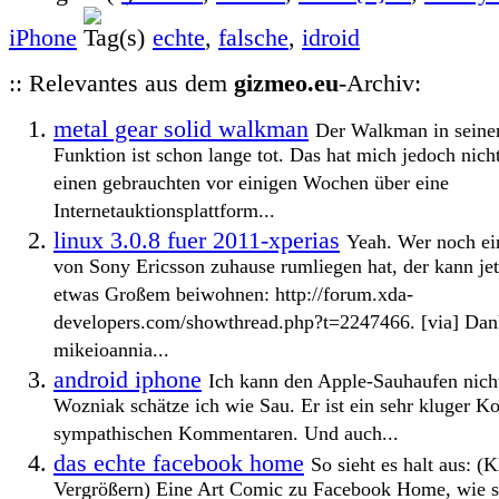
iPhone
echte
,
falsche
,
idroid
:: Relevantes aus dem
gizmeo.eu
-Archiv:
metal gear solid walkman
Der Walkman in seiner
Funktion ist schon lange tot. Das hat mich jedoch nic
einen gebrauchten vor einigen Wochen über eine
Internetauktionsplattform...
linux 3.0.8 fuer 2011-xperias
Yeah. Wer noch ei
von Sony Ericsson zuhause rumliegen hat, der kann jet
etwas Großem beiwohnen: http://forum.xda-
developers.com/showthread.php?t=2247466. [via] Da
mikeioannia...
android iphone
Ich kann den Apple-Sauhaufen nicht
Wozniak schätze ich wie Sau. Er ist ein sehr kluger Ko
sympathischen Kommentaren. Und auch...
das echte facebook home
So sieht es halt aus: (
Vergrößern) Eine Art Comic zu Facebook Home, wie si