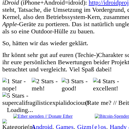
iDroid
(iPhone+Android=idroid):
http://idroidpro
steht, Tatsache, die Umsetzung im Vordergrund, 
Kernel, also den Betriebssystem-Kern, zusamme
Apple
-Geräte zu portieren. Das ist natürlich ungl
als so eine Outdoor-Hülle zu bauen.
So, hätten wir das wieder geklärt.
Ihr könnt sehr gut auf euren (Techie-)Charakter 
ihr eure persönlichen Bewertungen beider Projek
betrachtet und vergleicht. Viel Spaß dabei!
(Rate me? // Bei
Loading...
Android
,
Games
,
Gizm{e}os
,
Handy 