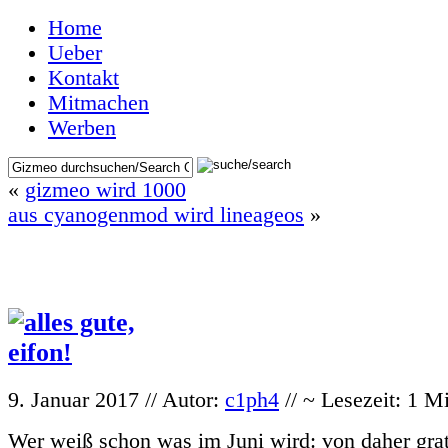
Home
Ueber
Kontakt
Mitmachen
Werben
«
gizmeo wird 1000
aus cyanogenmod wird lineageos
»
9. Januar 2017 // Autor:
c1ph4
// ~ Lesezeit: 1 M
Wer weiß schon was im Juni wird: von daher grat