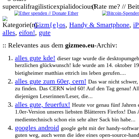
(Rate me? // Bei
Gizm{e}os
,
Handy & Smartphone
,
i
alles
,
eifon!
,
gute
:: Relevantes aus dem
gizmeo.eu
-Archiv:
alles gute kde!
dieser tage wurde die desktopumgeb
herzlichen glückwunsch! kde wurde am 14. oktober 1
bietigheimer matthias ettrich ins leben gerufen....
alles gute zum 60er, cern!
Das war nicht schwer,
zu finden. Das CERN wird 60! Auf den Tag genau! Alle
diejenigen Leserinnen/Leser, die...
alles gute, feuerfux!
Heute vor genau fünf Jahren e
1.0er-Version unseres liebsten Blätterers Firefox! Das
medientechnisch schon ein sehr alter Sack bin habe...
googles android
google geht mit der handy-softwar
guten weg, auch wenn die idee eines open-source-hand