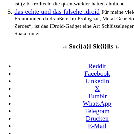
ist (z.b. trolltech: die qt-entwickler hatten ähnliche...
das echte und das falsche idroid
Für meine viel
Freundinnen da draußen: Im Prolog zu „Metal Gear S
Zeroes“, ist das iDroid-Gadget eine Art Schlüsselgegen
Snake nutzt...
.: Soci{a}l Sk{i}lls :.
Reddit
Facebook
LinkedIn
X
Tumblr
WhatsApp
Telegram
Drucken
E-Mail