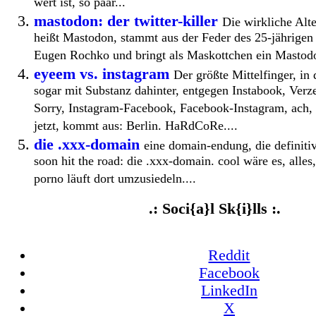
wert ist, so paar...
mastodon: der twitter-killer
Die wirkliche Alte
heißt Mastodon, stammt aus der Feder des 25-jährige
Eugen Rochko und bringt als Maskottchen ein Mastodon
eyeem vs. instagram
Der größte Mittelfinger, i
sogar mit Substanz dahinter, entgegen Instabook, Ver
Sorry, Instagram-Facebook, Facebook-Instagram, ach, 
jetzt, kommt aus: Berlin. HaRdCoRe....
die .xxx-domain
eine domain-endung, die definiti
soon hit the road: die .xxx-domain. cool wäre es, all
porno läuft dort umzusiedeln....
.: Soci{a}l Sk{i}lls :.
Reddit
Facebook
LinkedIn
X