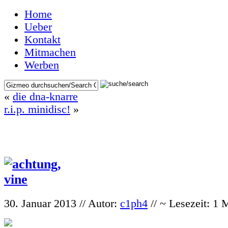
Home
Ueber
Kontakt
Mitmachen
Werben
«
die dna-knarre
r.i.p. minidisc!
»
30. Januar 2013 // Autor:
c1ph4
// ~ Lesezeit: 1 