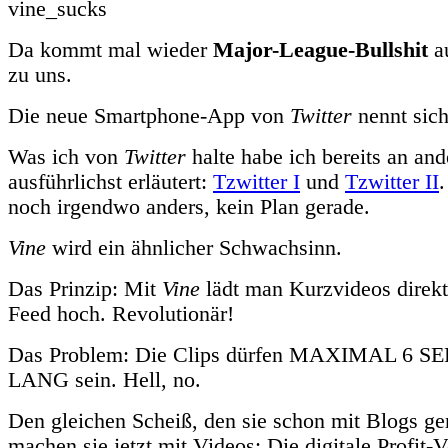
Da kommt mal wieder
Major-League-Bullshit
a
zu uns.
Die neue Smartphone-App von
Twitter
nennt sic
Was ich von
Twitter
halte habe ich bereits an and
ausführlichst erläutert:
Tzwitter I
und
Tzwitter II
noch irgendwo anders, kein Plan gerade.
Vine
wird ein ähnlicher Schwachsinn.
Das Prinzip: Mit
Vine
lädt man Kurzvideos direkt 
Feed hoch. Revolutionär!
Das Problem: Die Clips dürfen MAXIMAL 6
LANG sein. Hell, no.
Den gleichen Scheiß, den sie schon mit Blogs g
machen sie jetzt mit Videos: Die digitale Profit-