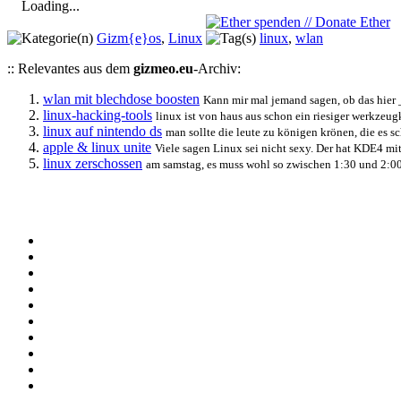
Loading...
Gizm{e}os
,
Linux
linux
,
wlan
:: Relevantes aus dem
gizmeo.eu
-Archiv:
wlan mit blechdose boosten
Kann mir mal jemand sagen, ob das hier _
linux-hacking-tools
linux ist von haus aus schon ein riesiger werkzeug
linux auf nintendo ds
man sollte die leute zu königen krönen, die es sc
apple & linux unite
Viele sagen Linux sei nicht sexy. Der hat KDE4 mit
linux zerschossen
am samstag, es muss wohl so zwischen 1:30 und 2:00 f