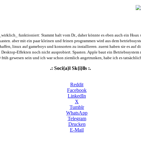
wirklich_ funktioniert: Stammt halt vom Dr., daher könnte es eben auch ein Hoax se
kasten. aber mit ein paar kleinen und feinen programmen wird aus dem betriebssyste
haffen, linux auf gameboys und konsorten zu installieren. zuerst haben sie es auf die
 Desktop-Effekten noch nicht ausprobiert. Spasten. Apple baut ein Betriebssystem m
rüh gewesen sein und ich war schon ziemlich angetrunken, habe ich es tatsächlich f
.: Soci{a}l Sk{i}lls :.
Reddit
Facebook
LinkedIn
X
Tumblr
WhatsApp
Telegram
Drucken
E-Mail