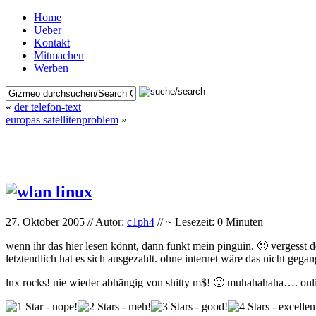
Home
Ueber
Kontakt
Mitmachen
Werben
«
der telefon-text
europas satellitenproblem
»
27. Oktober 2005 // Autor:
c1ph4
// ~ Lesezeit: 0 Minuten
wenn ihr das hier lesen könnt, dann funkt mein pinguin. 🙂 vergesst 
letztendlich hat es sich ausgezahlt. ohne internet wäre das nicht gegan
lnx rocks! nie wieder abhängig von shitty m$! 🙂 muhahahaha…. onlin