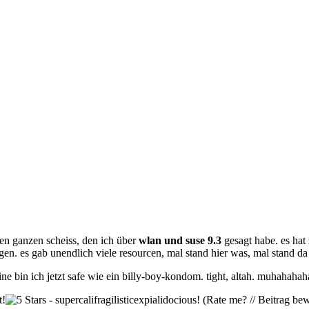
den ganzen scheiss, den ich über
wlan und suse 9.3
gesagt habe. es hat
gen. es gab unendlich viele resourcen, mal stand hier was, mal stand da 
e bin ich jetzt safe wie ein billy-boy-kondom. tight, altah. muhahah
(Rate me? // Beitrag bew