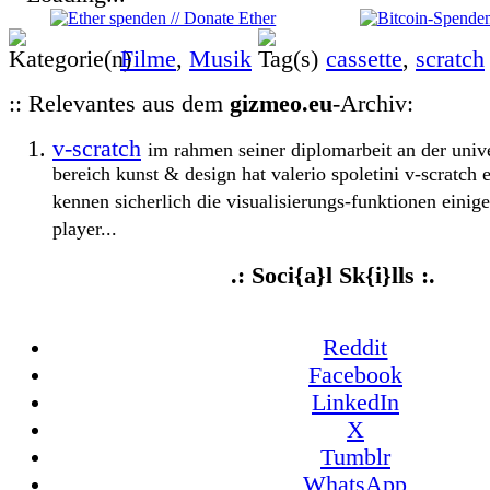
Filme
,
Musik
cassette
,
scratch
:: Relevantes aus dem
gizmeo.eu
-Archiv:
v-scratch
im rahmen seiner diplomarbeit an der unive
bereich kunst & design hat valerio spoletini v-scratch e
kennen sicherlich die visualisierungs-funktionen einig
player...
.: Soci{a}l Sk{i}lls :.
Reddit
Facebook
LinkedIn
X
Tumblr
WhatsApp