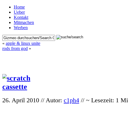
Home
Ueber
Kontakt
Mitmachen
Werben
«
apple & linux unite
rods from god
»
26. April 2010 // Autor:
c1ph4
// ~ Lesezeit: 1 M