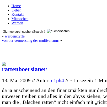
Home
Ueber
Kontakt
Mitmachen
Werben
«
wardenclyffe
von der vermessung des multiversums
»
13. Mai 2009 // Autor:
c1ph4
// ~ Lesezeit: 1 Mi
da ja anscheinend an den finanzmärkten nur dreck
unwesen treiben und alles in den abyss ziehen, 
man die „falschen ratten“ nicht einfach mit „rich