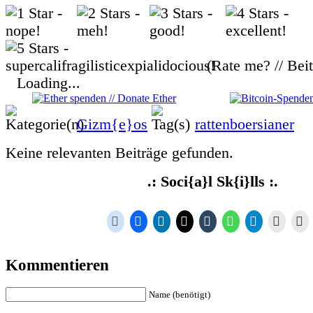
(Rate me? // Bei
Loading...
Gizm{e}os
rattenboersianer
Keine relevanten Beiträge gefunden.
.: Soci{a}l Sk{i}lls :.
Kommentieren
Name (benötigt)