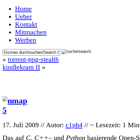
Home
Ueber
Kontakt
Mitmachen
Werben
«
torrent-png-stealth
kindlekram II
»
17. Juli 2009 // Autor:
c1ph4
// ~ Lesezeit: 1 Min
Das auf
C, C++
– und
Python
basierende Open-S