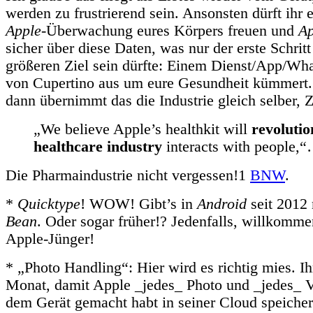
werden zu frustrierend sein. Ansonsten dürft ihr 
Apple
-Überwachung eures Körpers freuen und
Ap
sicher über diese Daten, was nur der erste Schrit
größeren Ziel sein dürfte: Einem Dienst/App/What
von Cupertino aus um eure Gesundheit kümmert. 
dann übernimmt das die Industrie gleich selber, Zi
„We believe Apple’s healthkit will
revolutio
healthcare industry
interacts with people,
Die Pharmaindustrie nicht vergessen!1
BNW
.
*
Quicktype
! WOW! Gibt’s in
Android
seit 2012
Bean
. Oder sogar früher!? Jedenfalls, willkomme
Apple-Jünger!
* „Photo Handling“: Hier wird es richtig mies. Ih
Monat, damit Apple _jedes_ Photo und _jedes_ V
dem Gerät gemacht habt in seiner Cloud speichert