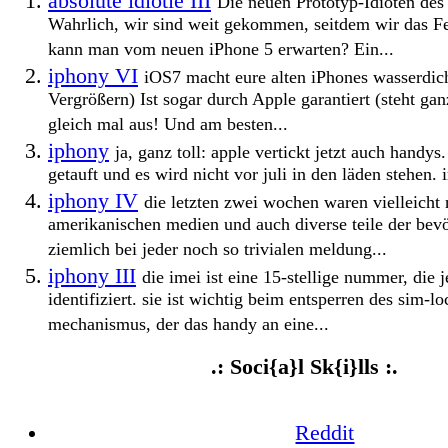
absolute idiotie III
Die neuen Prototyp-Idioten des 
Wahrlich, wir sind weit gekommen, seitdem wir das F
kann man vom neuen iPhone 5 erwarten? Ein...
iphony VI
iOS7 macht eure alten iPhones wasserdic
Vergrößern) Ist sogar durch Apple garantiert (steht gan
gleich mal aus! Und am besten...
iphony
ja, ganz toll: apple vertickt jetzt auch handys
getauft und es wird nicht vor juli in den läden stehen.
iphony IV
die letzten zwei wochen waren vielleicht 
amerikanischen medien und auch diverse teile der bev
ziemlich bei jeder noch so trivialen meldung...
iphony III
die imei ist eine 15-stellige nummer, die 
identifiziert. sie ist wichtig beim entsperren des sim-l
mechanismus, der das handy an eine...
.: Soci{a}l Sk{i}lls :.
Reddit