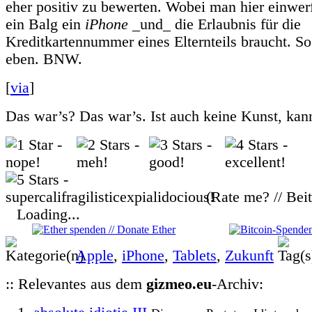
eher positiv zu bewerten. Wobei man hier einwer
ein Balg ein
iPhone
_und_ die Erlaubnis für die
Kreditkartennummer eines Elternteils braucht. So 
eben. BNW.
[
via
]
Das war’s? Das war’s. Ist auch keine Kunst, kan
(Rate me? // Bei
Loading...
Apple
,
iPhone
,
Tablets
,
Zukunft
:: Relevantes aus dem
gizmeo.eu
-Archiv: