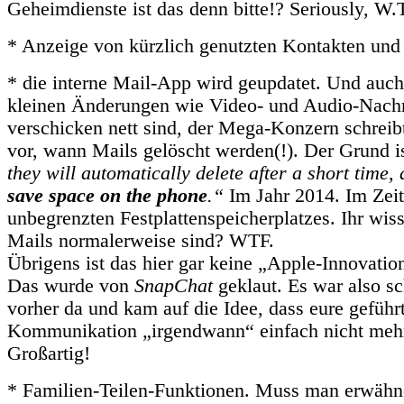
Geheimdienste ist das denn bitte!? Seriously, W.T
* Anzeige von kürzlich genutzten Kontakten un
* die interne Mail-App wird geupdatet. Und auc
kleinen Änderungen wie Video- und Audio-Nachr
verschicken nett sind, der Mega-Konzern schreib
vor, wann Mails gelöscht werden(!). Der Grund i
they will automatically delete after a short time,
save space on the phone
.“
Im Jahr 2014. Im Zeit
unbegrenzten Festplattenspeicherplatzes. Ihr wiss
Mails normalerweise sind? WTF.
Übrigens ist das hier gar keine „Apple-Innovati
Das wurde von
SnapChat
geklaut. Es war also s
vorher da und kam auf die Idee, dass eure geführ
Kommunikation „irgendwann“ einfach nicht mehr 
Großartig!
* Familien-Teilen-Funktionen. Muss man erwähnen