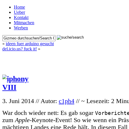
Home
Ueber
Kontakt
Mitmachen
Werben
«
ideen fuer arduino gesucht
del.icio.us? fuck it!
»
3. Juni 2014 // Autor:
c1ph4
// ~ Lesezeit: 2 Min
War doch wieder nett: Es gab sogar
Vorbericht
zum
Apple
-Keynote-Event! So wie wenn ein Präs
mächtigen Landes eine Rede hält. In diesem Fall