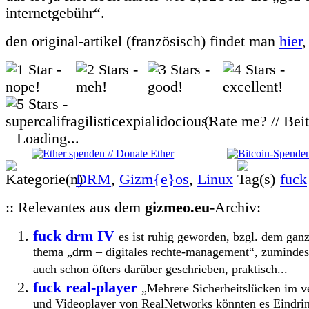
internetgebühr“.
den original-artikel (französisch) findet man
hier
,
(Rate me? // Bei
Loading...
DRM
,
Gizm{e}os
,
Linux
fuck
:: Relevantes aus dem
gizmeo.eu
-Archiv:
fuck drm IV
es ist ruhig geworden, bzgl. dem ga
thema „drm – digitales rechte-management“, zumindest
auch schon öfters darüber geschrieben, praktisch...
fuck real-player
„Mehrere Sicherheitslücken im v
und Videoplayer von RealNetworks könnten es Eindrin