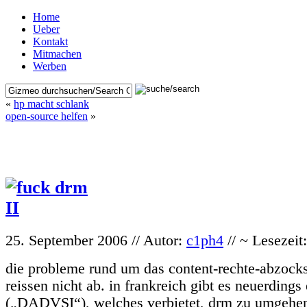
Home
Ueber
Kontakt
Mitmachen
Werben
«
hp macht schlank
open-source helfen
»
25. September 2006 // Autor:
c1ph4
// ~ Lesezeit
die probleme rund um das content-rechte-abzoc
reissen nicht ab. in frankreich gibt es neuerdings
(„DADVSI“), welches verbietet, drm zu umgehe