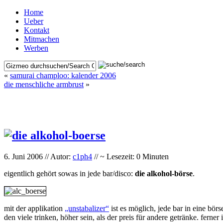
Home
Ueber
Kontakt
Mitmachen
Werben
«
samurai champloo: kalender 2006
die menschliche armbrust
»
6. Juni 2006 // Autor:
c1ph4
// ~ Lesezeit: 0 Minuten
eigentlich gehört sowas in jede bar/disco:
die alkohol-börse
.
mit der applikation
„unstabalizer“
ist es möglich, jede bar in eine bör
den viele trinken, höher sein, als der preis für andere getränke. ferne