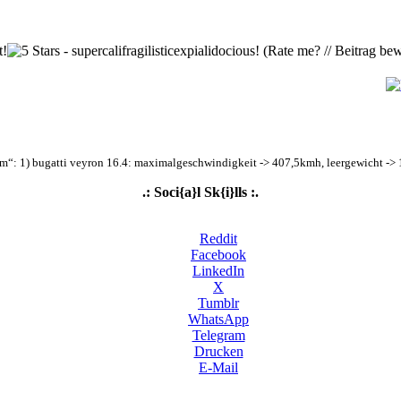
(Rate me? // Beitrag bew
m“: 1) bugatti veyron 16.4: maximalgeschwindigkeit -> 407,5kmh, leergewicht -> 1,9
.: Soci{a}l Sk{i}lls :.
Reddit
Facebook
LinkedIn
X
Tumblr
WhatsApp
Telegram
Drucken
E-Mail