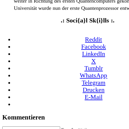
weiter in Richtung des ersten Quantencomputers geko
Universität wurde nun der erste Quantenprozessor entwi
.: Soci{a}l Sk{i}lls :.
Reddit
Facebook
LinkedIn
X
Tumblr
WhatsApp
Telegram
Drucken
E-Mail
Kommentieren