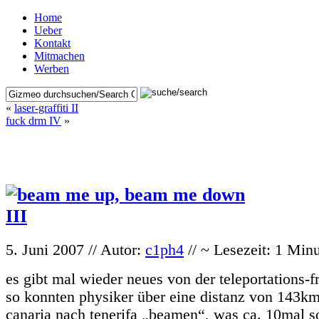
Home
Ueber
Kontakt
Mitmachen
Werben
«
laser-graffiti II
fuck drm IV
»
5. Juni 2007 // Autor:
c1ph4
// ~ Lesezeit: 1 Min
es gibt mal wieder neues von der teleportations-f
so konnten physiker über eine distanz von 143km
canaria nach tenerifa „beamen“, was ca. 10mal so